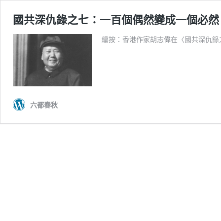
國共深仇錄之七：一百個偶然變成一個必然
編按：香港作家胡志偉在〈國共深仇錄
六都春秋