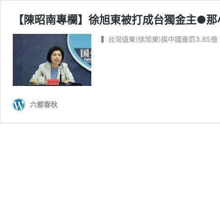
【陳昭南專欄】徐旭東被打成台獨金主●那
▍台灣遠東(徐旭東)挨中國重罰3.85億
六都春秋