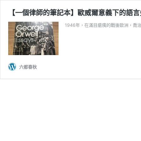
【一個律師的筆記本】歐威爾意義下的語言
1946年，在滿目瘡痍的戰後歐洲，喬治
六都春秋