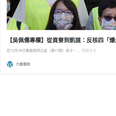
【吳佩儒專欄】從貢寮到凱道：反核四「爆走
【吳
在12月18日重啟核四公投（第17案）前夕， …
閱讀全文
佩
儒
六都春秋
專
欄】
從
貢
寮
到
凱
道：
反
核