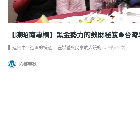
【陳昭南專欄】黑金勢力的斂財秘笈●台灣
【陳
▍這回中二選區的補選， 在媒體與民意放大鏡的 …
閱讀全文
昭
南
六都春秋
專
欄】
黑
金
勢
力
的
斂
財
秘
笈
●