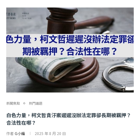
新聞焦點
熱門議題
白色力量，柯文哲貪汙案遲遲沒辦法定罪卻長期被羈押？
合法性在哪？
作者
G小編
2025 年 8 月 20 日