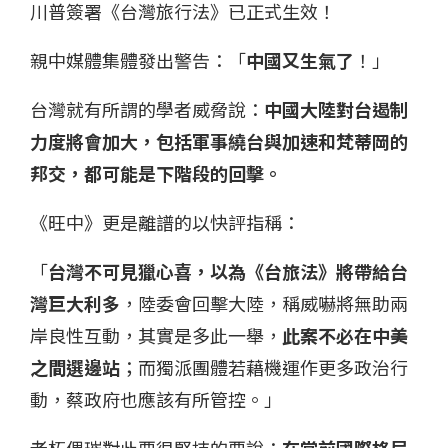
川普簽署《台灣旅行法》已正式生效！
親中媒體集體發出警告：「
中國又生氣了
！」
台灣就有所謂的學者威脅說：
中國大陸對台遏制
力度將會加大，包括軍事繞台與加速和梵蒂岡的
邦交，都可能是下階段的回擊。
《旺中》更是離譜的以快評指稱：
「
台灣不可見獵心喜，以為《台旅法》將帶給台
灣巨大利多
，陸委會回擊大陸，稱威嚇將無助兩
岸良性互動，其實是多此一舉，
此案不必在中美
之間選邊站
；而獨派團體若藉機運作更多政治行
動，蔡政府也應該有所管控。」
老朽偶璀對此要很堅持的要說：
在當前國際格局