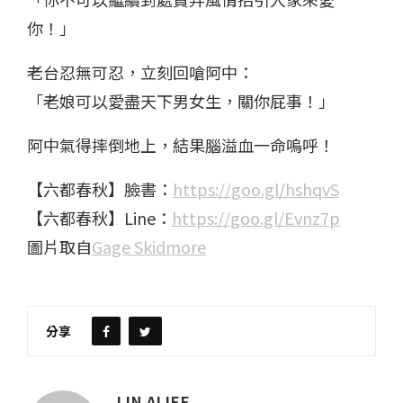
你！」
老台忍無可忍，立刻回嗆阿中：
「老娘可以愛盡天下男女生，關你屁事！」
阿中氣得摔倒地上，結果腦溢血一命嗚呼！
【六都春秋】臉書：
https://goo.gl/hshqvS
【六都春秋】Line：
https://goo.gl/Evnz7p
圖片取自
Gage Skidmore
分享
LIN ALIEE