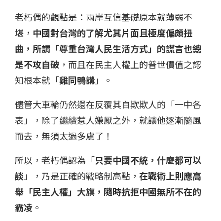
老朽偶的觀點是：兩岸互信基礎原本就薄弱不
堪，
中國對台灣的了解尤其片面且極度偏頗扭
曲，所謂「尊重台灣人民生活方式」的謊言也總
是不攻自破
，而且在民主人權上的普世價值之認
知根本就「
雞同鴨講
」。
儘管大車輪仍然還在反覆其自欺欺人的「一中各
表」，除了繼續惹人嫌厭之外，就讓他逐漸隨風
而去，無須太過多慮了！
所以，老朽偶認為「
只要中國不統，什麼都可以
談
」，乃是正確的戰略制高點，
在戰術上則應高
舉「民主人權」大旗，隨時抗拒中國無所不在的
霸凌
。