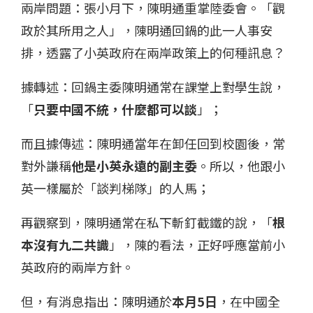
兩岸問題：張小月下，陳明通重掌陸委會。「觀
政於其所用之人」，陳明通回鍋的此一人事安
排，透露了小英政府在兩岸政策上的何種訊息？
據轉述：回鍋主委陳明通常在課堂上對學生說，
「
只要中國不統，什麼都可以談
」；
而且據傳述：陳明通當年在卸任回到校園後，常
對外謙稱
他是小英永遠的副主委
。所以，他跟小
英一樣屬於「談判梯隊」的人馬；
再觀察到，陳明通常在私下斬釘截鐵的說，「
根
本沒有九二共識
」，陳的看法，正好呼應當前小
英政府的兩岸方針。
但，有消息指出：陳明通於
本月5日
，在中國全