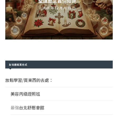
聖誕節意義你知道...
2025 年 12 月 月 31 日
友站連結其他式
放鬆學習/買東西的去處：
美容丙級證照班
最強
台北舒壓會館