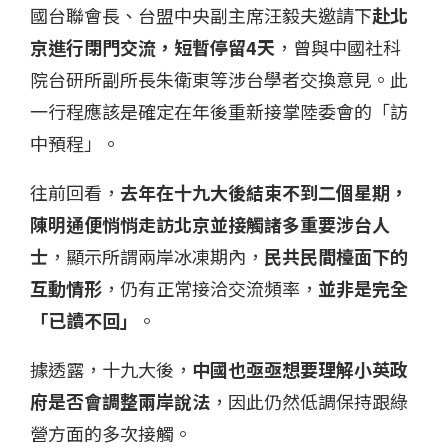
國台聯會長、台盟中央副主席汪毅夫邀請下
赴北
京進行閉門交流，短暫停留4天
，曾與中國社科
院台研所副所長朱衛東等涉台學者交換意見。此
一行程應該是確定在年後重新接掌陸委會的「訪
中預程」。
往前回看，
去年在十九大後結束不到二個星期，
陳明通便悄悄走訪北京並接觸諸多重要涉台人
士
，顯示所謂兩岸冰凍期內，
民共民間檯面下的
互動情形
，仍有正常接洽交流頻率，
並非是完全
「已讀不回」
。
據透露，十九大後，
中國也亟亟想要理解小英政
府是否會調整兩岸說法
，因此仍然低調保持跟綠
營方面的多次接觸。