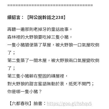
================================
續貂言：【阿公說幹話之238】
再聽一遍那則老掉牙的童話故事。
森林裡的大野狼要吃掉三隻小豬，
一隻小豬隨便築了草屋，被大野狼一口氣屋吹倒
了；
第二隻築了一間木屋，被大野狼兩口氣屋變吹倒
了；
第三隻小豬躲在堅固的磚屋裡，
對大野狼的甜言蜜語無動於衷，抵死不開門；
你是哪一隻小豬？
【六都春秋】臉書：
https://goo.gl/hshqvS