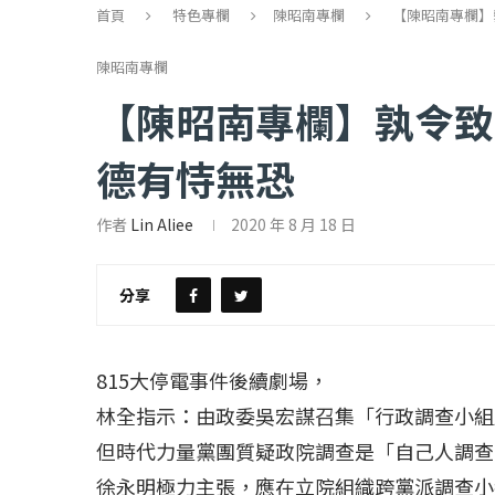
首頁
特色專欄
陳昭南專欄
【陳昭南專欄】
陳昭南專欄
【陳昭南專欄】孰令致
德有恃無恐
作者
Lin Aliee
2020 年 8 月 18 日
【評論】國民黨在...
【陳昭南專欄】支
2022 年 1 月 月 23 日
2022 年 1 月 月 2
分享
815大停電事件後續劇場，
林全指示：由政委吳宏謀召集「行政調查小組
但時代力量黨團質疑政院調查是「自己人調查
徐永明極力主張，應在立院組織跨黨派調查小