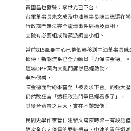
黃國昌也發聲：李世光已下台，
台電董事長朱文成及中油董事長陳金德還在戀
行政部門無法完全釐清事件經過及真相，
立院有必要組成跨黨派調查小組。
當前815風暴中心已整個轉移到中油董事長
據傳，新潮流系已全力動員「力保陳金德」。
這場DPP黨內大亂鬥顯然已經啟動。
老朽偶看，
陳金德面對紛來杳至「被要求下台」的強大壓
仍然敢狂言「這種政治鬥爭已經看多了」，
其後台背景之巨大，實在不難想像！
民間史學作家管仁建發文痛陳時弊中有段話值
這次全台大停電的罪魁禍首，中油的責任還甚