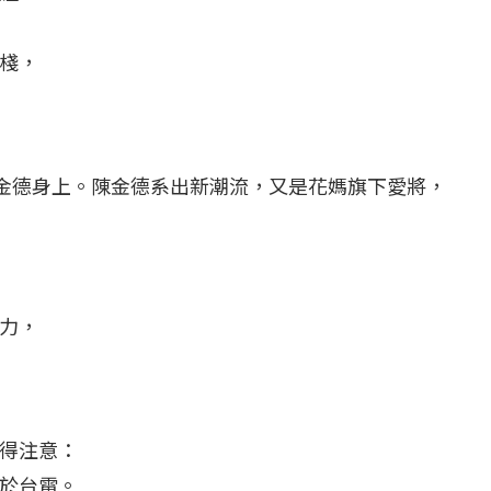
棧，
陳金德身上。陳金德系出新潮流，又是花媽旗下愛將，
力，
得注意：
於台電。