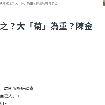
孰令致之？大「菊」為重？陳金德有恃無恐
之？大「菊」為重？陳金
...
【一個律師的筆記...
2 日
2022 年 1 月 月 22 日
」展開院層級調查。
自己人」。
組。