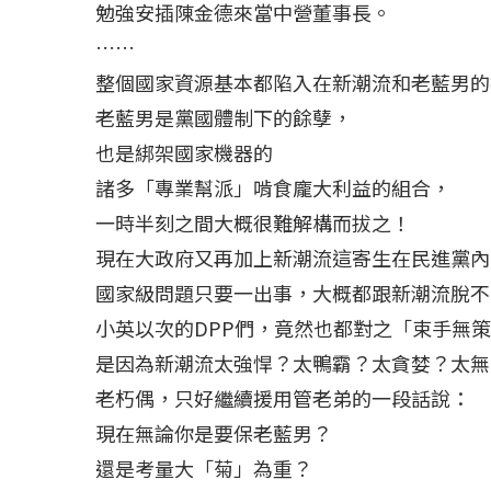
勉強安插陳金德來當中營董事長。
……
整個國家資源基本都陷入在新潮流和老藍男的
老藍男是黨國體制下的餘孽，
也是綁架國家機器的
諸多「專業幫派」啃食龐大利益的組合，
一時半刻之間大概很難解構而拔之！
現在大政府又再加上新潮流這寄生在民進黨內
國家級問題只要一出事，大概都跟新潮流脫不
小英以次的DPP們，竟然也都對之「束手無
是因為新潮流太強悍？太鴨霸？太貪婪？太無
老朽偶，只好繼續援用管老弟的一段話說：
現在無論你是要保老藍男？
還是考量大「菊」為重？