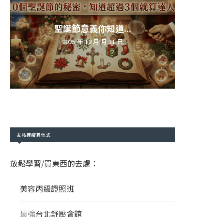
聖誕節意義你知道...
2025 年 12 月 月 31 日
友站連結其他式
放鬆學習/買東西的去處：
美容丙級證照班
最強
台北舒壓會館