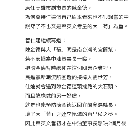
原任高雄市副市長的陳金德，
冰島雷克雅內斯火...
哈馬斯引爆遠超4
為何會接任這個自己原本看來也不很想當的中
2023 年 12 月 月 20 日
2023 年 11 月 月 
說穿了不也又是蔡英文考量的大「菊」為重。
管仁建繼續寫道：
陳金德與大「菊」同是南台灣的宜蘭幫，
若不安插為中油董事長一職，
把陳金德暫時綁死在這個國營企業裡，
民進黨新潮流所圈選的接棒人劉世芳，
仕途就會遇到陳金德這顆攔路的大石頭。
而且這樣做的另一好處，
就是也能預防陳金德返回宜蘭參選縣長，
壞了大「菊」之姪李昆澤的百里侯之夢。
因此蔡英文當初才在中油董事長懸缺2個月後