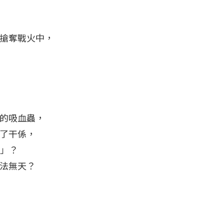
搶奪戰火中，
的吸血蟲，
了干係，
策」？
法無天？