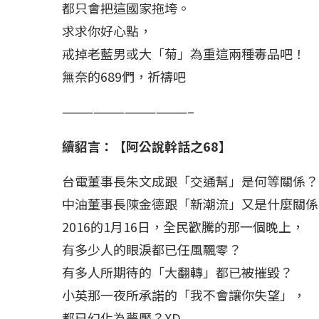
都只會把這國家拖垮。
求求你好心點，
戒掉老藍男或大「菊」為重這兩種毒品吧！
無奈的689們，祈禱吧
————————————–
續貂言：【阿公說幹話之68】
台電董事長朱文成跟「交通幫」是何等關係？
中油董事長陳金德跟「新潮流」又是什麼關係
2016的1月16日，全民歡騰的那一個晚上，
有多少人的眼淚都已任風飄零？
有多人所期待的「大翻轉」都已被摧毀？
小英那一夜所承諾的「我不會讓你失望」，
都已幻化為夢魘？XD