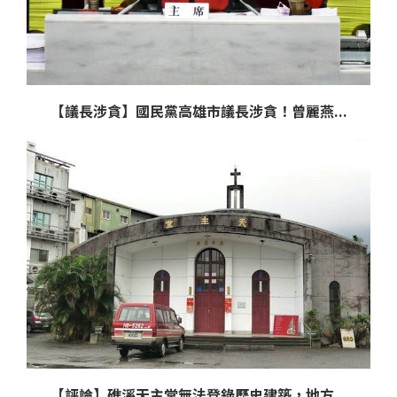
【議長涉貪】國民黨高雄市議長涉貪！曾麗燕...
【評論】礁溪天主堂無法登錄歷史建築，地方...