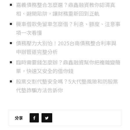
嘉義債務整合怎麼選？鼎鑫融資教你認清真
相、避開陷阱，讓財務重新回到正軌
機車借款免留車怎麼借？利息、額度、注意事
項一次看懂
債務壓力大別怕！2025台南債務整合利率與
申辦管道完整分析
臨時需要錢怎麼辦？鼎鑫融資幫你把複雜變簡
單，快速又安全的借你錢
股票交割代墊安全嗎？5大代墊風險和防股票
代墊詐騙方法告訴你
分享