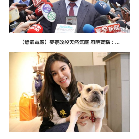
【燃氣電廠】麥寮改設天然氣廠 府院齊稱：...