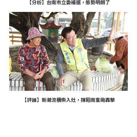
【分析】台南市立委補選，態勢明朗了
【評論】新潮流横柴入灶，陳眧南重砲轟擊