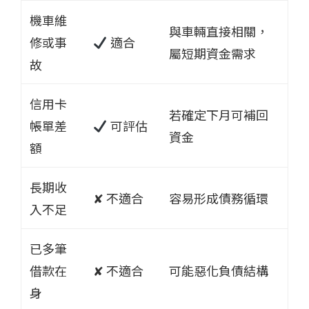
機車維
與車輛直接相關，
修或事
適合
屬短期資金需求
故
信用卡
若確定下月可補回
帳單差
可評估
資金
額
長期收
✘ 不適合
容易形成債務循環
入不足
已多筆
借款在
✘ 不適合
可能惡化負債結構
身