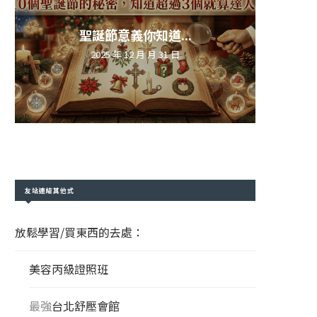
聖誕節意義你知道...
2025 年 12 月 月 31 日
友站連結其他式
放鬆學習/買東西的去處：
美容丙級證照班
最強
台北舒壓會館