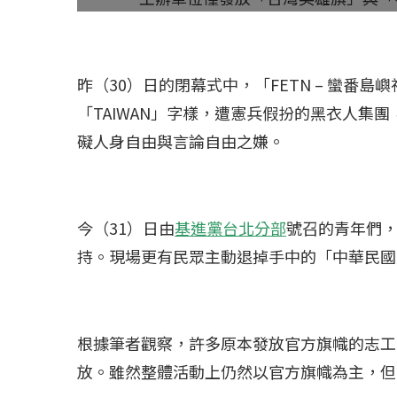
昨（30）日的閉幕式中，「FETN – 蠻番
「TAIWAN」字樣，遭憲兵假扮的黑衣人集
礙人身自由與言論自由之嫌。
今（31）日由
基進黨台北分部
號召的青年們
持。現場更有民眾主動退掉手中的「中華民國
根據筆者觀察，許多原本發放官方旗幟的志工
放。雖然整體活動上仍然以官方旗幟為主，但