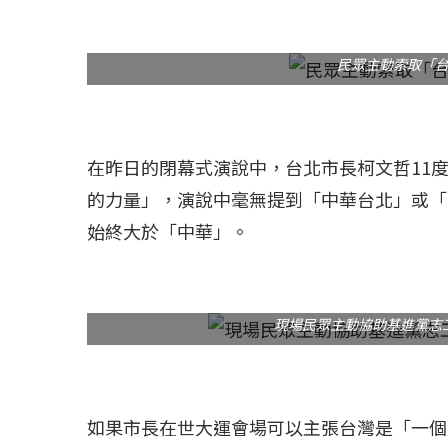
冰島雷克雅內斯火...
哈馬斯引爆遠超4
民眾主動索取「
2023 年 12 月 月 20 日
2023 年 11 月 月 
在昨日的閉幕式演說中，台北市長柯文哲11
的力量」，演說中毫無提到「中華台北」或「
始終大於「中華」。
現場民眾主動協助基進黨志
如果市長在世大運會場可以主張台灣是「一個