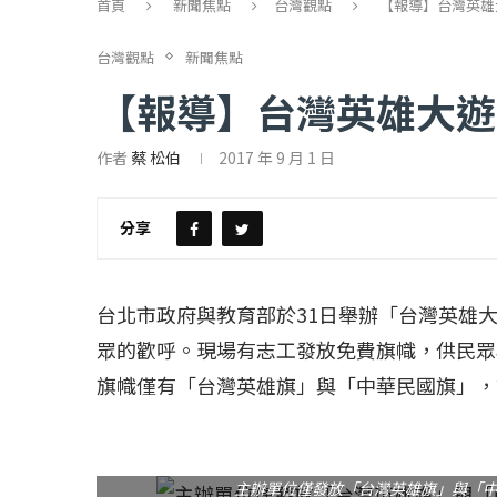
首頁
新聞焦點
台灣觀點
【報導】台灣英雄
台灣觀點
新聞焦點
【報導】台灣英雄大遊
作者
蔡 松伯
2017 年 9 月 1 日
分享
【評論】國民黨在...
【陳昭南專欄】支
2022 年 1 月 月 23 日
2022 年 1 月 月 2
台北市政府與教育部於31日舉辦「台灣英雄
眾的歡呼。現場有志工發放免費旗幟，供民眾
旗幟僅有「台灣英雄旗」與「中華民國旗」，
主辦單位僅發放「台灣英雄旗」與「