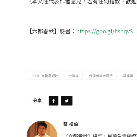
（本文僅代表作者意見，若有任何指教，歡迎
【六都春秋】臉書：
https://goo.gl/hshqvS
FETN - 蠻番島嶼社
台灣旗
台灣英雄大遊行
基進黨
分享
蔡 松伯
《六都春秋》總監，目前負責編務