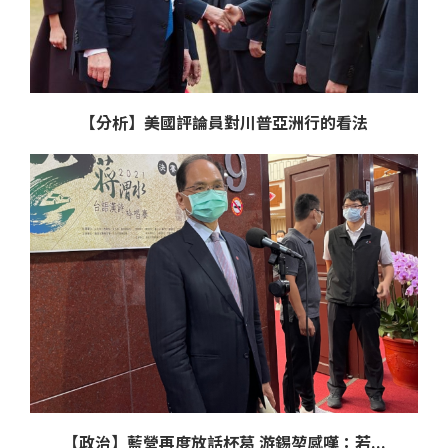
【分析】美國評論員對川普亞洲行的看法
【政治】藍營再度放話杯葛 游錫堃感嘆：若...