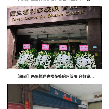
【報導】朱學恒送喪禮花籃給疾管署 台教會...