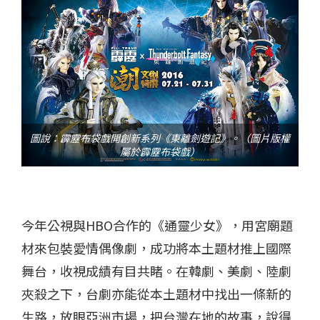
圖說：霹靂布袋戲開創新系列《東離劍遊記》。（圖片版權
屬於霹靂布袋戲）
今年公視與HBO合作的《通靈少女》，用宮廟題
材來包裝愛情偶像劇，成功將本土題材推上國際
舞台，收視成績有目共睹。在韓劇、美劇、陸劇
夾殺之下，台劇亦能從本土題材中找出一條新的
生路，放眼亞洲市場，把台灣在地的故事，說得