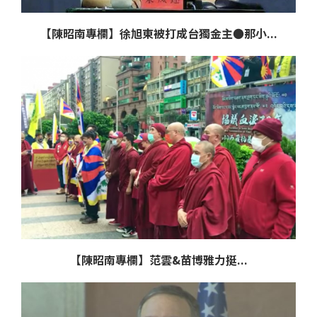
【陳昭南專欄】徐旭東被打成台獨金主●那小...
【陳昭南專欄】范雲&苗博雅力挺...