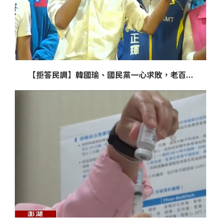
【拒答民調】韓國瑜、國民黨一心求敗，老百...