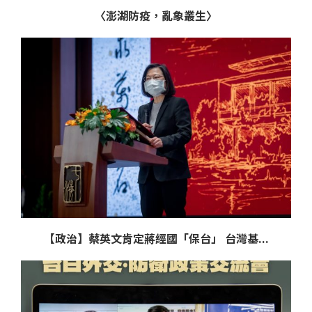
〈澎湖防疫，亂象叢生〉
【政治】蔡英文肯定蔣經國「保台」 台灣基...