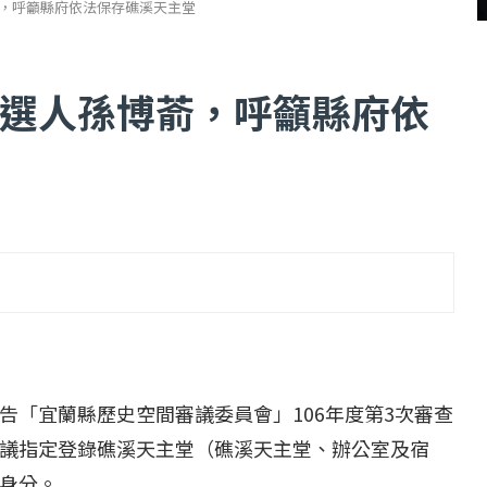
，呼籲縣府依法保存礁溪天主堂
選人孫博萮，呼籲縣府依
...
【一個律師的筆記...
2 日
2022 年 1 月 月 22 日
告「宜蘭縣歷史空間審議委員會」106年度第3次審查
議指定登錄礁溪天主堂（礁溪天主堂、辦公室及宿
身分。