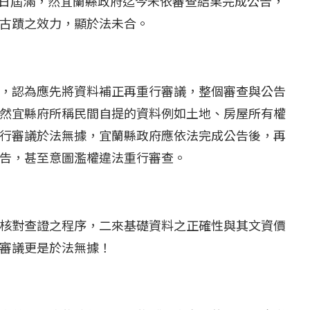
30日屆滿，然宜蘭縣政府迄今未依審查結果完成公告，
古蹟之效力，顯於法未合。
...
【國際】路透：德...
25 日
2022 年 1 月 月 22 日
，認為應先將資料補正再重行審議，整個審查與公告
然宜縣府所稱民間自提的資料例如土地、房屋所有權
行審議於法無據，宜蘭縣政府應依法完成公告後，再
告，甚至意圖濫權違法重行審查。
核對查證之程序，二來基礎資料之正確性與其文資價
審議更是於法無據！