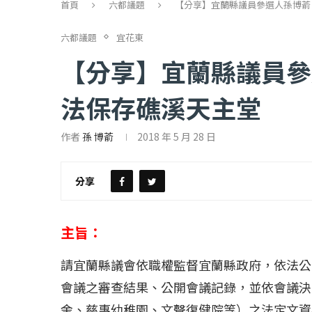
首頁
六都議題
【分享】宜蘭縣議員參選人孫博萮
六都議題
宜花東
【分享】宜蘭縣議員參
法保存礁溪天主堂
作者
孫 博萮
2018 年 5 月 28 日
【評論】國民黨在...
【陳昭南專欄】支
2022 年 1 月 月 23 日
2022 年 1 月 月 2
分享
主旨：
請宜蘭縣議會依職權監督宜蘭縣政府，依法公
會議之審查結果、公開會議記錄，並依會議決
舍、慈惠幼稚園、文聲復健院等）之法定文資