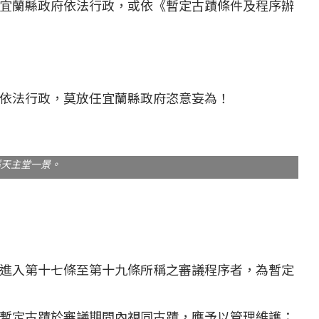
宜蘭縣政府依法行政，或依《暫定古蹟條件及程序辦
依法行政，莫放任宜蘭縣政府恣意妄為！
溪天主堂一景。
進入第十七條至第十九條所稱之審議程序者，為暫定
暫定古蹟於審議期間內視同古蹟，應予以管理維護；