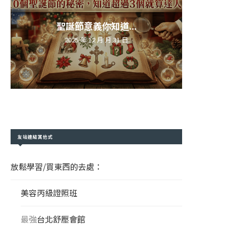
聖誕節意義你知道...
2025 年 12 月 月 31 日
友站連結其他式
放鬆學習/買東西的去處：
美容丙級證照班
最強
台北舒壓會館