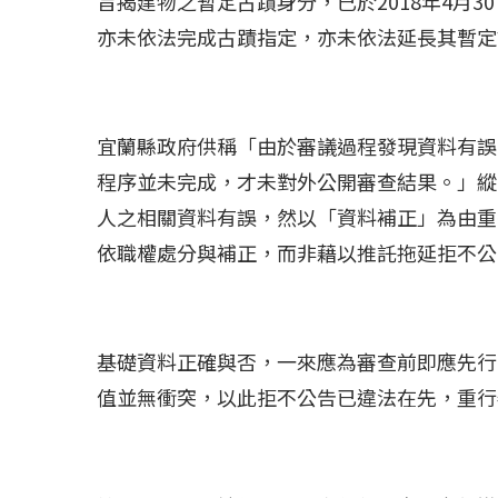
旨揭建物之暫定古蹟身分，已於2018年4月
亦未依法完成古蹟指定，亦未依法延長其暫定
冰島雷克雅內斯火...
哈馬斯引爆遠超4
2023 年 12 月 月 20 日
2023 年 11 月 月 
宜蘭縣政府供稱「由於審議過程發現資料有誤
程序並未完成，才未對外公開審查結果。」縱
人之相關資料有誤，然以「資料補正」為由重
依職權處分與補正，而非藉以推託拖延拒不公
基礎資料正確與否，一來應為審查前即應先行
值並無衝突，以此拒不公告已違法在先，重行