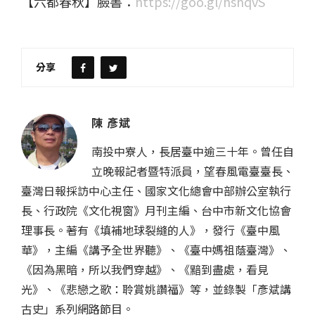
【六都春秋】臉書：
https://goo.gl/hshqvS
分享
陳 彥斌
南投中寮人，長居臺中逾三十年。曾任自
立晚報記者暨特派員，望春風電臺臺長、
臺灣日報採訪中心主任、國家文化總會中部辦公室執行
長、行政院《文化視窗》月刊主編、台中市新文化協會
理事長。著有《填補地球裂縫的人》，發行《臺中風
華》，主編《講予全世界聽》、《臺中媽祖蔭臺灣》、
《因為黑暗，所以我們穿越》、《黯到盡處，看見
光》、《悲戀之歌：聆賞姚讚福》等，並錄製「彥斌講
古史」系列網路節目。