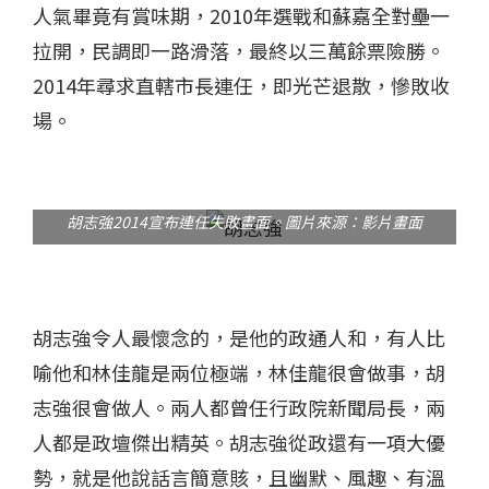
人氣畢竟有賞味期，2010年選戰和蘇嘉全對壘一
拉開，民調即一路滑落，最終以三萬餘票險勝。
2014年尋求直轄市長連任，即光芒退散，慘敗收
場。
胡志強2014宣布連任失敗畫面。圖片來源：影片畫面
胡志強令人最懷念的，是他的政通人和，有人比
喻他和林佳龍是兩位極端，林佳龍很會做事，胡
志強很會做人。兩人都曾任行政院新聞局長，兩
人都是政壇傑出精英。胡志強從政還有一項大優
勢，就是他說話言簡意賅，且幽默、風趣、有溫