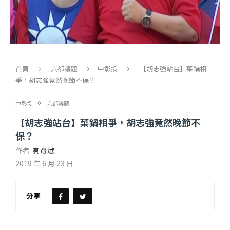
首頁
六都議題
中彰投
【胡志強站台】菜鍋相
爭，胡志強竟然晚節不保？
中彰投
六都議題
【胡志強站台】菜鍋相爭，胡志強竟然晚節不
保？
作者
陳 彥斌
2019 年 6 月 23 日
分享