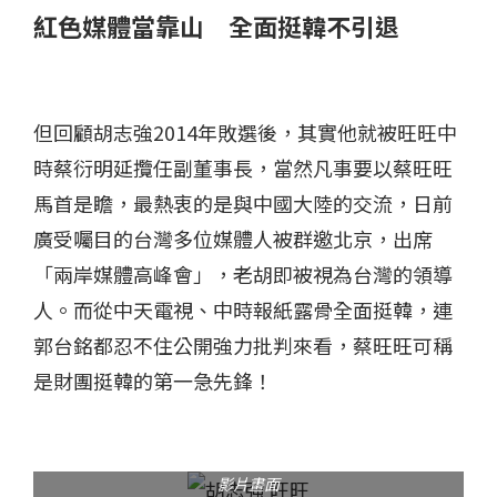
紅色媒體當靠山 全面挺韓不引退
但回顧胡志強2014年敗選後，其實他就被旺旺中
時蔡衍明延攬任副董事長，當然凡事要以蔡旺旺
馬首是瞻，最熱衷的是與中國大陸的交流，日前
廣受囑目的台灣多位媒體人被群邀北京，出席
「兩岸媒體高峰會」，老胡即被視為台灣的領導
人。而從中天電視、中時報紙露骨全面挺韓，連
郭台銘都忍不住公開強力批判來看，蔡旺旺可稱
是財團挺韓的第一急先鋒！
胡志強2015年擔任旺旺集團副董事長受訪畫面。圖片來源：
影片畫面