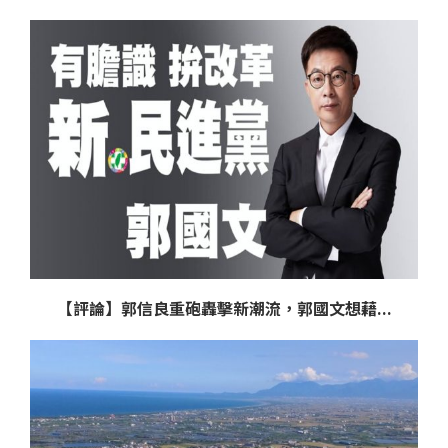
【評論】郭信良重砲轟擊新潮流，郭國文想藉...