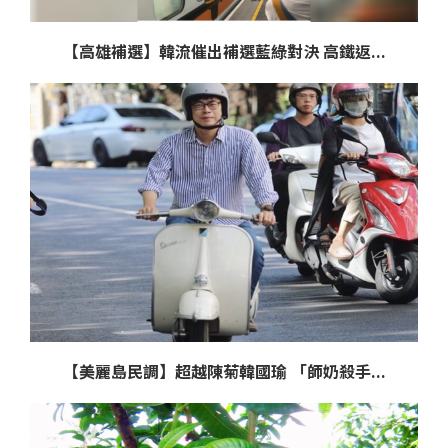
【高雄補選】韓流催出補選藍綠對決 高鐵返...
【美麗島民調】超越陳菊韓國瑜 「師奶殺手...