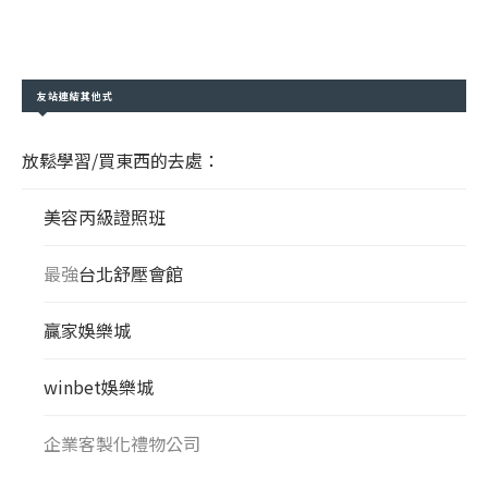
友站連結其他式
放鬆學習/買東西的去處：
美容丙級證照班
最強
台北舒壓會館
贏家娛樂城
winbet娛樂城
企業客製化禮物公司