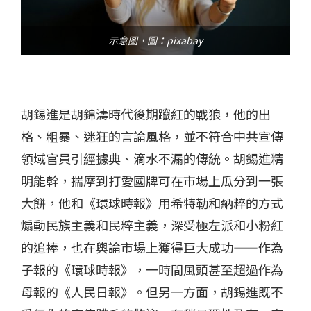
示意圖，圖：pixabay
胡錫進是胡錦濤時代後期躥紅的戰狼，他的出
格、粗暴、迷狂的言論風格，並不符合中共宣傳
領域官員引經據典、滴水不漏的傳統。胡錫進精
明能幹，揣摩到打愛國牌可在市場上瓜分到一張
大餅，他和《環球時報》用希特勒和納粹的方式
煽動民族主義和民粹主義，深受極左派和小粉紅
的追捧，也在輿論市場上獲得巨大成功——作為
子報的《環球時報》，一時間風頭甚至超過作為
母報的《人民日報》。但另一方面，胡錫進既不