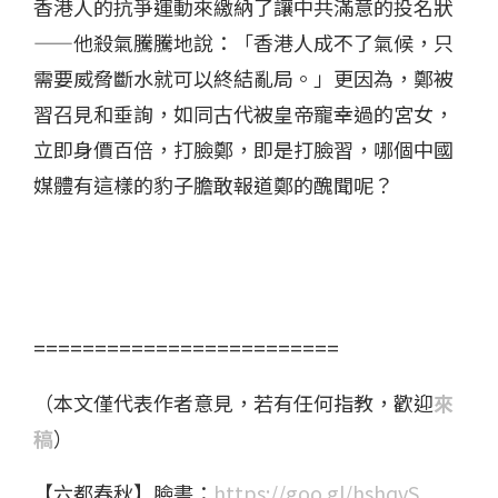
香港人的抗爭運動來繳納了讓中共滿意的投名狀
——他殺氣騰騰地說：「香港人成不了氣候，只
需要威脅斷水就可以終結亂局。」更因為，鄭被
習召見和垂詢，如同古代被皇帝寵幸過的宮女，
立即身價百倍，打臉鄭，即是打臉習，哪個中國
媒體有這樣的豹子膽敢報道鄭的醜聞呢？
=========================
（本文僅代表作者意見，若有任何指教，歡迎
來
稿
）
【六都春秋】臉書：
https://goo.gl/hshqvS