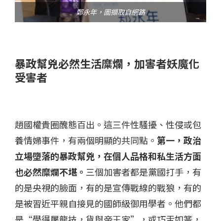
鄭永年，圖擷取自網路
暴政幫兇必然生活糜爛，加害者妖魔化
受害者
趙國權貴圈醜態百出。這三件性騷擾、性侵或包
養情婦事件，有兩個明顯的共同點。
第一，政治
立場墮落的暴政幫兇，在個人品格和私生活方面
也必然糜爛不堪。
三個加害者都是黨國打手，有
的是央視的臉面，有的是宣傳戰線的戰狼，有的
是被習近平親自接見的國師級御用學者。他們都
是“學得屠龍技，貨與帝王家”，或巧舌如簧，