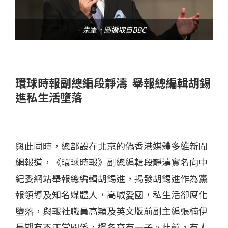
朱軍，圖擷取自BBC
環球時報副總編段靜濤 舉報總編輯胡錫
進私生活墮落
與此同時，總部設在北京的偽香港媒體多維新聞
網報道，《環球時報》副總編輯段靜濤實名向中
紀委網站舉報總編輯胡錫進，揭發胡錫進作為黨
報領導及知名媒體人，高喊愛國，私生活卻腐化
墮落，與報社職員高穎及英文版前副主編張楠伊
長期有不正當關係，還各育有一子。此前，有人