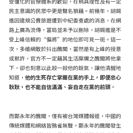
受僵化的官僚體系的歡迎，在稍具理性及有一定
民主意識的民眾中更是聲名狼藉。前幾年，胡錫
進因違規公費旅遊遭到中紀委查處的消息，在網
路上廣為流傳，當局並未予以刪除，胡錫進是不
受上峰信賴的“偏將”的地位即可見一斑。這一
次，多維網敢於抖出醜聞，當然是有上峰的授意
或默許，官方不一定藉其生活糜爛之醜聞將他拿
下，卻也刻意以此殺一殺他的銳氣，讓他清醒地
知道，
他的生死存亡掌握在黨的手上，即便忠心
耿耿，也不能自信滿滿、妄自走在黨的前頭
。
而鄭永年的醜聞，僅有被台灣媒體報道，中國的
傳統媒體和網絡皆鴉雀無聲。鄭永年的醜聞發生