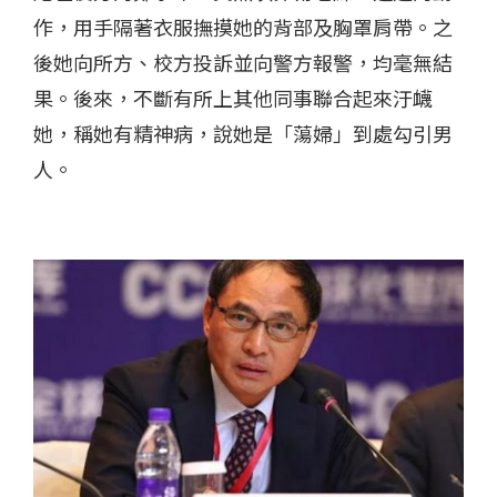
作，用手隔著衣服撫摸她的背部及胸罩肩帶。之
後她向所方、校方投訴並向警方報警，均毫無結
果。後來，不斷有所上其他同事聯合起來汙衊
她，稱她有精神病，說她是「蕩婦」到處勾引男
人。