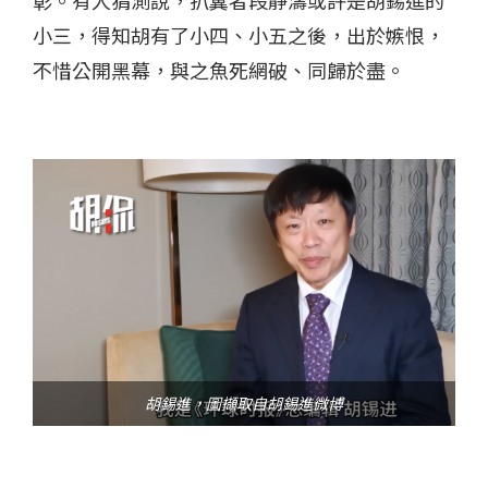
彰。有人猜測說，扒糞者段靜濤或許是胡錫進的
小三，得知胡有了小四、小五之後，出於嫉恨，
不惜公開黑幕，與之魚死網破、同歸於盡。
胡錫進，圖擷取自胡錫進微博