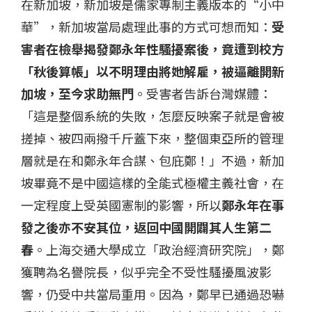
在新加坡，新加坡是儒家專制主義版本的“小中
華”，新加坡當局處理此事的方式可想而知：
受
害者在檢舉揭發鄭永年性騷擾案後，竟遭到校方
「秋後算帳」以不明理由將她解雇，被逼離開新
加坡，至今求助無門
。受害者告訴台灣媒體：
「這是整個系統的失敗，怎麼反映案子就是會被
搓掉、被四兩撥千斤蓋下來，整個東亞所的管理
層就是在和鄭永年合謀、包庇鄭！」不過，新加
坡畢竟不是中國這樣的全能式極權主義社會，在
一定程度上受英國憲制的影響，所以
鄭永年在事
發之後亦不安其位，返回中國開闢其人生第二
春
。上海交通大學成立「政治經濟研究院」，鄭
獲聘為名譽院長，似乎完全不受性騷擾風波影
響，仍受中共當局重用。因為，鄭早已通過恐嚇