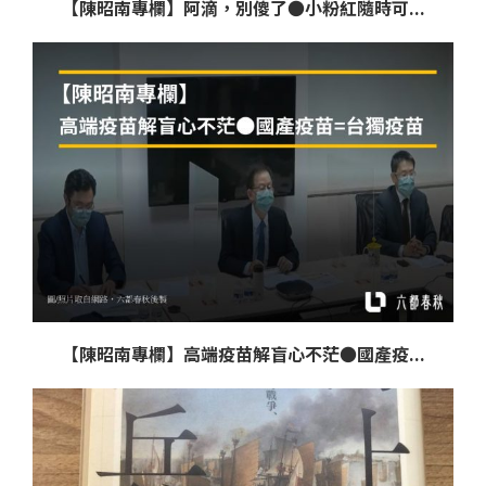
【陳昭南專欄】阿滴，別傻了●小粉紅隨時可...
【陳昭南專欄】高端疫苗解盲心不茫●國產疫...