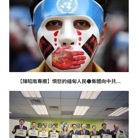
【陳昭南專欄】憤怒的緬甸人民●集體向中共...