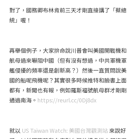
對了，國務卿布林肯前三天才剛直接講了「蔡總
統」喔​！
再舉個例子，大家拚命說川普會叫美國開戰機和
航母過來嚇阻中國（但有沒有想過，中共軍機軍
艦侵擾的頻率還是創新高？）然後一直質問說美
國的船呢飛機呢？​
其實很多時候推特和臉書上面
都有，新聞也有報​，例如羅斯福號航母群才剛剛
通過南海。​
https://reurl.cc/0Dj8dx
就以
US Taiwan Watch: 美國台灣觀測站
來說好