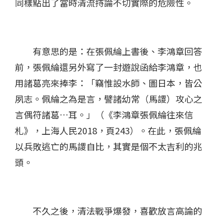
同樣點出了當時清流持論不切實際的危險性。
有意思的是：在張佩綸上書後、李鴻章回答
前，張佩綸還另外寫了一封遊說函給李鴻章，也
用諸葛亮來捧李：「竊惟設水師、圖日本，皆公
夙志。佩綸之為是言，譬諸幼常（馬謖）攻心之
言偶符諸葛…耳。」（《李鴻章張佩綸往來信
札》，上海人民2018，頁243）。在此，張佩綸
以兵敗逃亡的馬謖自比，其實是個不太吉利的兆
頭。
不久之後，清法戰爭爆發，喜歡放言高論的