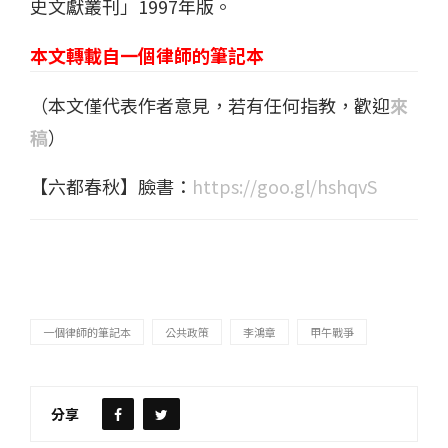
史文獻叢刊」1997年版。
本文轉載自一個律師的筆記本
（本文僅代表作者意見，若有任何指教，歡迎
來
稿
）
【六都春秋】臉書：
https://goo.gl/hshqvS
一個律師的筆記本
公共政策
李鴻章
甲午戰爭
分享