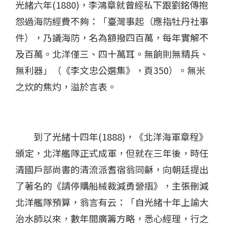
光緒六年(1880)，李鴻章就曾經私下跟劉銘傳抱
怨過海防經費不夠：「臺灣事起（應指牡丹社事
件），乃議海防，名為額撥四百萬，每年實解不
及百萬。北洋僅三、四十萬耳。無餉則無精兵、
無利器」（《李文忠公選集》，頁350）。無米
之炊的焦灼，溢於言表。
到了光緒十四年(1888)，《北洋海軍章程》
頒定，北洋艦隊正式成軍，但就在三年後，時任
清國戶部尚書的清流派耆宿翁同龢，向朝廷提出
了著名的《請停購船械裁減勇營摺》，主張刪減
北洋艦隊預算，翁言有云：「自光緒十年上諭大
治水師以來，數年間廣籌方略，悉心經理，行之