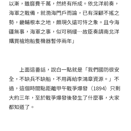
以漸，雖靡費千萬，然終有所成。依北洋前奏，
海軍之戰備，就渤海門戶而論，已有深顧不搖之
勢，畿輔根本之地，頗現久遠可恃之象。且今海
疆無事，海軍之事，似可稍緩…故臣奏請南北洋
購買槍炮船隻機器暫停兩年」
上面這番話，說白一點就是「我們國防很安
全，不缺兵不缺船，不用再給李鴻章資源。」不
過，這個時間點距離甲午戰爭爆發（1894）只剩
大約三年，至於戰爭爆發後發生了什麼事，大家
都知道了。