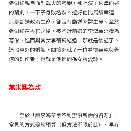
張佩綸親自面對戰火的考驗，卻上演了棄軍而逃
的鬧劇，一下子身敗名裂。還好他比馬謖幸運，
只是斷送政治生命，卻沒有斷送肉體生命。至於
張佩綸在丟官之後，被不計前嫌的李鴻章延攬為
幕僚，進而與其女李菊耦結婚，那就是後話了。
這段意外的婚姻，間接造就了一位看慣華麗與蒼
涼的創作者，也就是他們的孫女張愛玲。
無米難為炊
至於「讓李鴻章拿不到辦事所需的資源」，
常見的方式是砍預算（但方法不限於此）。早在