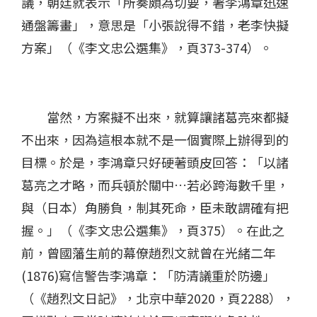
議，朝廷就表示「所奏頗為切要，著李鴻章迅速
通盤籌畫」，意思是「小張說得不錯，老李快擬
方案」（《李文忠公選集》，頁373-374）。
當然，方案擬不出來，就算讓諸葛亮來都擬
不出來，因為這根本就不是一個實際上辦得到的
目標。於是，李鴻章只好硬著頭皮回答：「以諸
葛亮之才略，而兵頓於關中…若必跨海數千里，
與（日本）角勝負，制其死命，臣未敢謂確有把
握。」（《李文忠公選集》，頁375）。在此之
前，曾國藩生前的幕僚趙烈文就曾在光緒二年
(1876)寫信警告李鴻章：「防清議重於防邊」
（《趙烈文日記》，北京中華2020，頁2288），