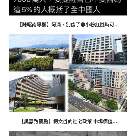
【陳昭南專欄】阿滴，別傻了●小粉紅隨時可...
【吳瑟致觀點】柯文哲的社宅政策 市場價值...