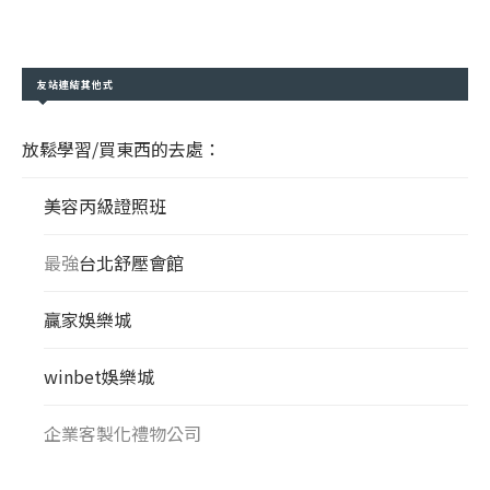
友站連結其他式
放鬆學習/買東西的去處：
美容丙級證照班
最強
台北舒壓會館
贏家娛樂城
winbet娛樂城
企業客製化禮物公司