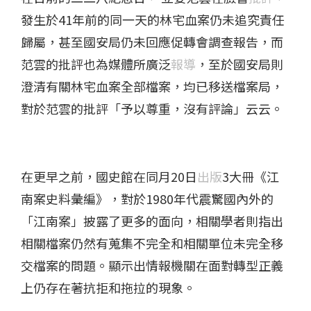
發生於41年前的同一天的林宅血案仍未追究責任
歸屬，甚至國安局仍未回應促轉會調查報告，而
范雲的批評也為媒體所廣泛
報導
，至於國安局則
澄清有關林宅血案全部檔案，均已移送檔案局，
對於范雲的批評「予以尊重，沒有評論」云云。
在更早之前，國史館在同月20日
出版
3大冊《江
南案史料彙編》，對於1980年代震驚國內外的
「江南案」披露了更多的面向，相關學者則指出
相關檔案仍然有蒐集不完全和相關單位未完全移
交檔案的問題。顯示出情報機關在面對轉型正義
上仍存在著抗拒和拖拉的現象。