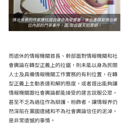
情治背景的作家唐柱國自身亦為受害者，後出書撰寫情治單
位內部的鬥爭事件。圖/取自露天拍賣網。
而退休的情報機關首長、幹部面對情報機關和社
會輿論在轉型正義上的拉鋸，則未能以身為民間
人士及具備情報機關工作實務的有利位置，在轉
型正義上主動表達和解的態度，或者提出能夠讓
情報機關跟社會輿論都能接受的建言說服公眾，
甚至不乏為過往作為辯護、粉飾者，讓情報界仍
然深陷在黨國遺緒和不為社會輿論信任的泥淖，
是非常遺憾的事情。