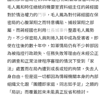
毛人鳳和時任總統府機要室資料組主任的蔣經國
對於情治權力的
鬥爭
，毛人鳳為對付蔣經國在保
密局的心腹葉翔之而特意構陷、捕殺葉翔之部
屬，而蔣經國也利用
杜長城事件
整肅毛人鳳勢
力，不少保密局人員則捲入其中成為受害者。即
使在往後的數十年中，如軍情局仍有不少幹部因
為被指控行政疏失、任務失敗等理由在未經公正
的調查和正常法律程序審理的情況下受到「家
法」處置而在局內遭到或長或短的拘禁，失去人
身自由。但是這一切都因為情報機關本身的內部
組織文化跟「團體即家庭，同志如手足」之類的
「局訓」而覆蓋起來未能真正反省和檢討。