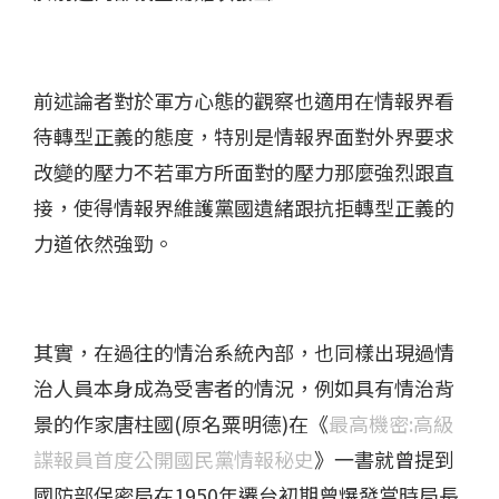
前述論者對於軍方心態的觀察也適用在情報界看
待轉型正義的態度，特別是情報界面對外界要求
改變的壓力不若軍方所面對的壓力那麼強烈跟直
接，使得情報界維護黨國遺緒跟抗拒轉型正義的
力道依然強勁。
其實，在過往的情治系統內部，也同樣出現過情
治人員本身成為受害者的情況，例如具有情治背
景的作家唐柱國(原名粟明德)在《
最高機密:高級
諜報員首度公開國民黨情報秘史
》一書就曾提到
國防部保密局在1950年遷台初期曾爆發當時局長