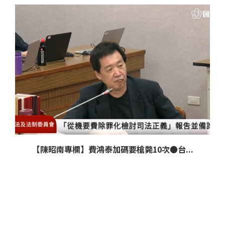
【陳昭南專欄】費鴻泰加碼要槍斃10次●台...