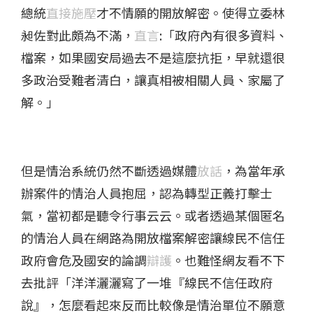
總統
直接施壓
才不情願的開放解密。使得立委林
昶佐對此頗為不滿，
直言
:「政府內有很多資料、
檔案，如果國安局過去不是這麼抗拒，早就還很
多政治受難者清白，讓真相被相關人員、家屬了
解。」
但是情治系統仍然不斷透過媒體
放話
，為當年承
辦案件的情治人員抱屈，認為轉型正義打擊士
氣，當初都是聽令行事云云。或者透過某個匿名
的情治人員在網路為開放檔案解密讓線民不信任
政府會危及國安的論調
辯護
。也難怪網友看不下
去批評「洋洋灑灑寫了一堆『線民不信任政府
說』，怎麼看起來反而比較像是情治單位不願意