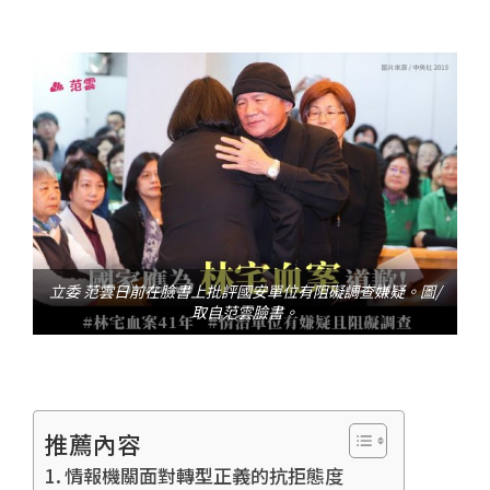
立委 范雲日前在臉書上批評國安單位有阻礙調查嫌疑。圖/
取自范雲臉書。
推薦內容
情報機關面對轉型正義的抗拒態度