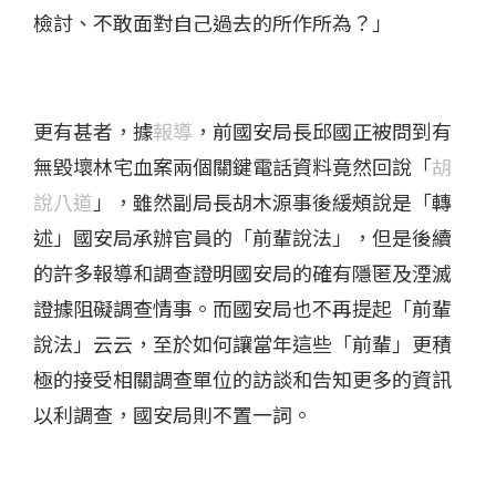
檢討、不敢面對自己過去的所作所為？」
更有甚者，據
報導
，前國安局長邱國正被問到有
無毀壞林宅血案兩個關鍵電話資料竟然回說「
胡
說八道
」，雖然副局長胡木源事後緩頰說是「轉
述」國安局承辦官員的「前輩說法」，但是後續
的許多報導和調查證明國安局的確有隱匿及湮滅
證據阻礙調查情事。而國安局也不再提起「前輩
說法」云云，至於如何讓當年這些「前輩」更積
極的接受相關調查單位的訪談和告知更多的資訊
以利調查，國安局則不置一詞。