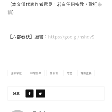
（本文僅代表作者意見，若有任何指教，歡迎
來
稿
）
【六都春秋】臉書：
https://goo.gl/hshqvS
國安單位
林宅血案
林昶佐
范雲
轉型正義
分享