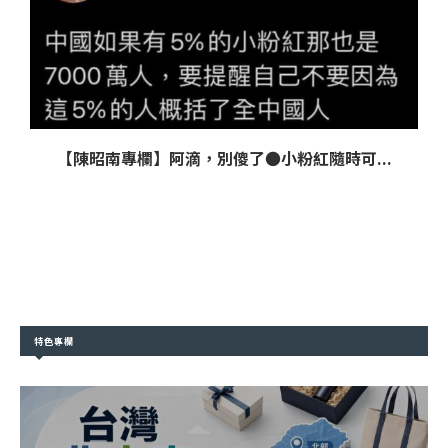
【陳昭南專欄】阿滴，別傻了●小粉紅隨時可...
特色專欄