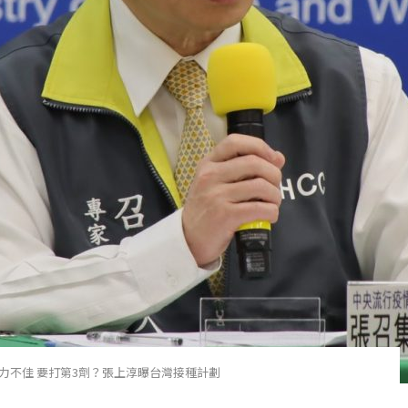
力不佳 要打第3劑？張上淳曝台灣接種計劃