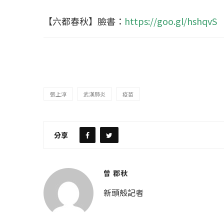
冰島雷克雅內斯火...
哈馬斯引爆遠超4
2023 年 12 月 月 20 日
2023 年 11 月 月 
【六都春秋】臉書：
https://goo.gl/hshqvS
張上淳
武漢肺炎
疫苗
分享
曾 郡秋
新頭殼記者