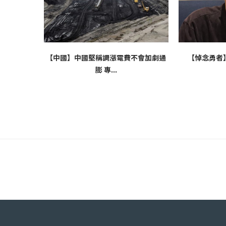
【中國】中國堅稱調漲電費不會加劇通
【悼念勇者
膨 專...