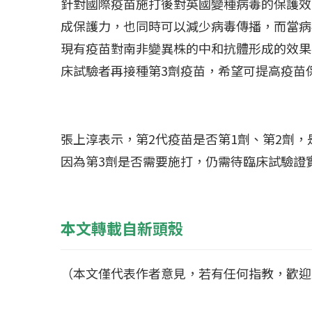
針對國際疫苗施打後對英國變種病毒的保護效
成保護力，也同時可以減少病毒傳播，而當病
現有疫苗對南非變異株的中和抗體形成的效果
床試驗者再接種第
3
劑疫苗，希望可提高疫苗
張上淳表示，第
2
代疫苗是否第
1
劑、第
2
劑，
因為第
3
劑是否需要施打，仍需待臨床試驗證
本文轉載自新頭殼
（本文僅代表作者意見，若有任何指教，歡迎