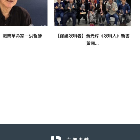
】職業革命家—洪哲勝
【保護吹哨者】黃光芹《吹哨人》新書
黃國...