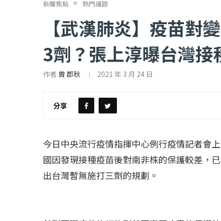
新聞焦點
熱門議題
【武漢肺炎】疫苗對變
3劑？張上淳曝台灣接
作者
曾 郡秋
2021 年 3 月 24 日
【評論】國民黨在...
【陳昭南專欄】支
2022 年 1 月 月 23 日
2022 年 1 月 月 2
分享
今日中央流行疫情指揮中心例行疫情記者會上
國因發現接種疫苗後對南非株的保護較差，已
出台灣暫無施打三劑的規劃。