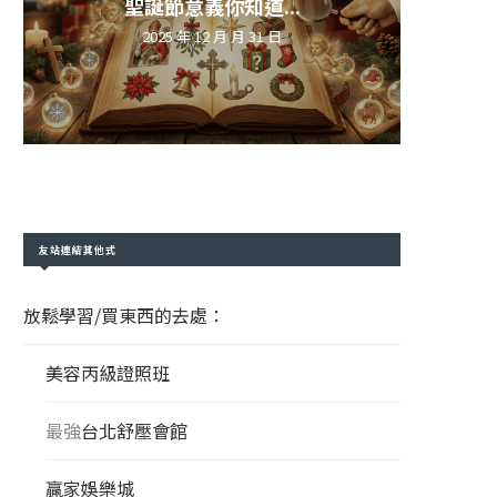
聖誕節意義你知道...
2025 年 12 月 月 31 日
友站連結其他式
放鬆學習/買東西的去處：
美容丙級證照班
最強
台北舒壓會館
贏家娛樂城