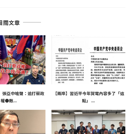
相關文章
】張亞中嗆聲：追打蔡政
【兩岸】習近平今年賀電內容多了「這
權●敵...
點」 ...