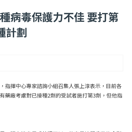
種病毒保護力不佳 要打第
種計劃
...
【一個律師的筆記...
2 日
2022 年 1 月 月 22 日
，指揮中心專家諮詢小組召集人張上淳表示，目前各
有藥廠考慮對已接種
2
劑的受試者施打第
3
劑，但他指