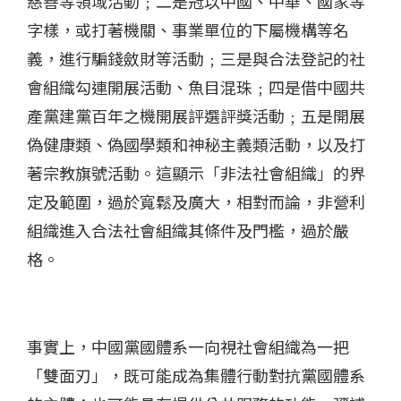
慈善等領域活動﹔二是冠以中國、中華、國家等
字樣，或打著機關、事業單位的下屬機構等名
義，進行騙錢斂財等活動﹔三是與合法登記的社
會組織勾連開展活動、魚目混珠﹔四是借中國共
產黨建黨百年之機開展評選評獎活動﹔五是開展
偽健康類、偽國學類和神秘主義類活動，以及打
著宗教旗號活動。這顯示「非法社會組織」的界
定及範圍，過於寬鬆及廣大，相對而論，非營利
組織進入合法社會組織其條件及門檻，過於嚴
格。
事實上，中國黨國體系一向視社會組織為一把
「雙面刃」，既可能成為集體行動對抗黨國體系