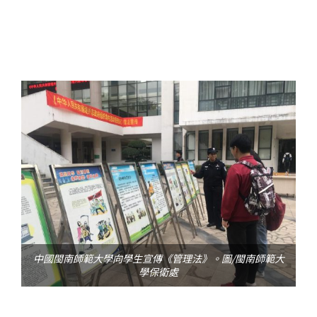
中國閩南師範大學向學生宣傳《管理法》。圖/閩南師範大
學保衛處