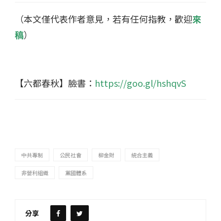
（本文僅代表作者意見，若有任何指教，歡迎
來
稿
）
【六都春秋】臉書：
https://goo.gl/hshqvS
中共專制
公民社會
柳金財
統合主義
非營利組織
黨國體系
分享