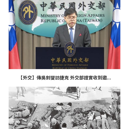
【外交】傳吳釗燮訪捷克 外交部證實收到邀...