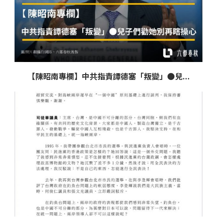
【陳昭南專欄】中共指責譚德塞「叛變」●兒...