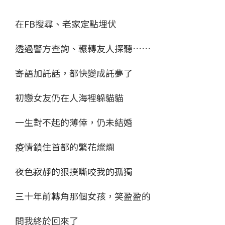
在FB搜尋、老家定點埋伏
透過警方查詢、輾轉友人探聽……
寄語加託話，都快變成託夢了
初戀女友仍在人海裡躲貓貓
一生對不起的薄倖，仍未結婚
疫情鎖住首都的繁花燦爛
夜色寂靜的狠撲嘶咬我的孤獨
三十年前轉角那個女孩，笑盈盈的
問我終於回來了