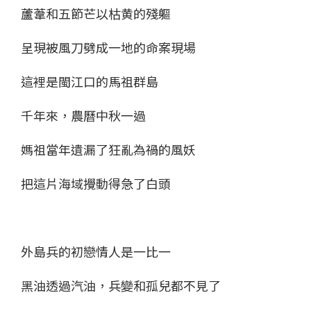
蘆葦和五節芒以枯黄的殘軀
呈現被風刀劈成一地的命案現場
這裡是閩江口的馬祖群島
千年來，農曆中秋一過
媽祖當年遺漏了狂亂為禍的風妖
把這片海域攪動得急了白頭
外島兵的初戀情人是一比一
黑油透過汽油，兵變和孤兒都不見了