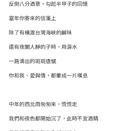
反倒八分酒意，勾起半甲子的回憶
當年你寄來的信箋上
除了有橫渡台灣海峽的鹹味
還有夜闌人靜的子時，用淚水
一路滴出的斑斑遺憾
你和我、愛與情，都暈成一片嘆息
中年的西北雨匆匆來，慌慌走
我們和夜色都開始沉了，此時不宜酒精