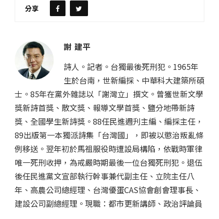
分享
謝 建平
詩人。記者。台獨最後死刑犯。1965年
生於台南，世新編採、中華科大建築所碩
士。85年在黨外雜誌以「謝灣立」撰文。曾獲世新文學
獎新詩首獎、散文獎、報導文學首獎、鹽分地帶新詩
獎、全國學生新詩獎。88任民進週刋主編、編採主任，
89出版第一本獨派詩集「台灣國」，即被以懲治叛亂條
例移送。翌年初於馬祖服役時遭設局構陷，依戰時軍律
唯一死刑收押，為戒嚴時期最後一位台獨死刑犯。退伍
後任民進黨文宣部執行幹事兼代副主任、立院主任八
年、高農公司總經理、台灣優蛋CAS協會創會理事長、
建設公司副總經理。現職：都市更新講師、政治評論員