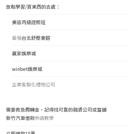
放鬆學習/買東西的去處：
美容丙級證照班
最強
台北舒壓會館
贏家娛樂城
winbet娛樂城
企業客製化禮物公司
需要救急周轉金，記得找可靠的融資公司或當舖
新竹汽車借款
申請教學
立即借款10萬