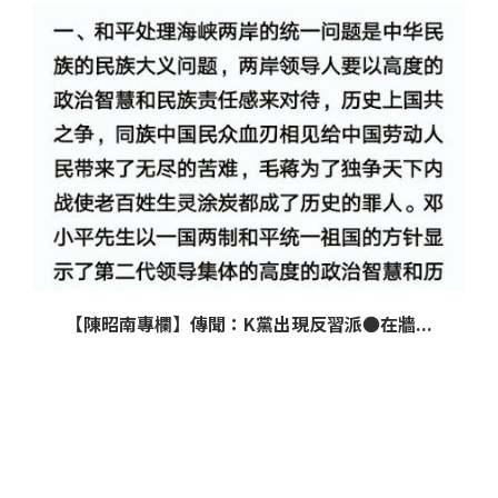
【陳昭南專欄】傳聞：K黨出現反習派●在牆...