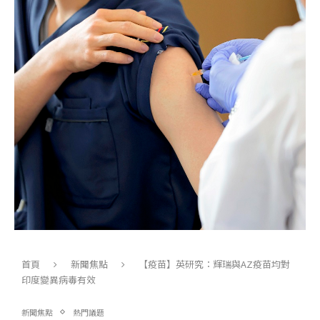
首頁
新聞焦點
【疫苗】英研究：輝瑞與AZ疫苗均對
印度變異病毒有效
新聞焦點
熱門議題