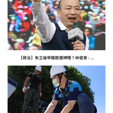
【政治】朱立倫早猜敗選神隱？林俊憲 : ...