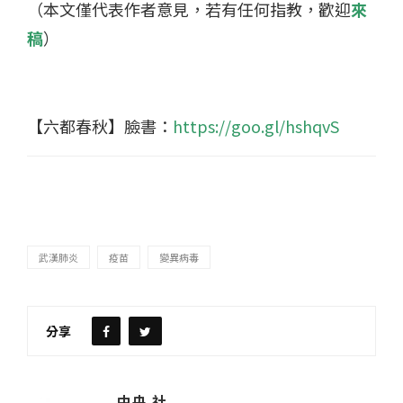
（本文僅代表作者意見，若有任何指教，歡迎
來
稿
）
【六都春秋】臉書：
https://goo.gl/hshqvS
武漢肺炎
疫苗
變異病毒
分享
中央 社