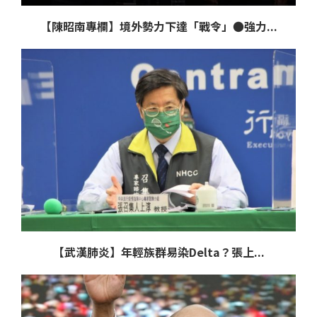
【陳昭南專欄】境外勢力下達「戰令」●強力...
【武漢肺炎】年輕族群易染Delta？張上...