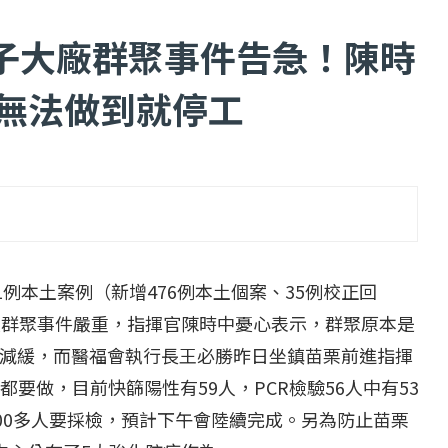
子大廠群聚事件告急！陳時
 無法做到就停工
...
【一個律師的筆記...
2 日
2022 年 1 月 月 22 日
1
例本土案例（新增
476
例本土個案、
35
例校正回
廠群聚事件嚴重，指揮官陳時中憂心表示，群聚原本是
減緩，而醫福會執行長王必勝昨日坐鎮苗栗前進指揮
都要做，目前快篩陽性有
59
人，
PCR
檢驗
56
人中有
53
00
多人要採檢，預計下午會陸續完成。另為防止苗栗