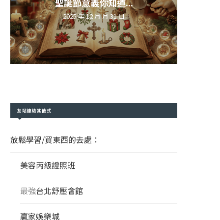
聖誕節意義你知道...
2025 年 12 月 月 31 日
友站連結其他式
放鬆學習/買東西的去處：
美容丙級證照班
最強
台北舒壓會館
贏家娛樂城