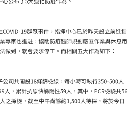
中心公布了
5
大強化防疫作為。
生
COVID-19
群聚事件，指揮中心已於昨天設立前進指
業專家也進駐，協助防疫醫師規劃廠區作業與休息用
法做到，就會要求停工。而相關五大作為如下：
子公司共開設
18
條篩檢線，每小時可執行
350-500
人
99
人，累計抗原快篩陽性
59
人，其中，
PCR
檢驗共
56
人之採檢，截至中午尚餘約
1,500
人待採，將於今日