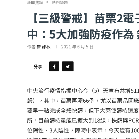
新聞焦點
熱門議題
【三級警戒】苗栗2電
中：5大加強防疫作為
作者
曾 郡秋
2021 年 6 月 5 日
【評論】國民黨在...
【陳昭南專欄】支
2022 年 1 月 月 23 日
2022 年 1 月 月 2
分享
中央流行疫情指揮中心今（5）天宣布共增
51
歸），其中，苗栗再添
66
例，尤以苗栗晶圓
要早一點完成全體快篩，但下大雨使篩檢速度
所，目前篩檢量能已擴大到
18
線，快篩與
PCR
位陽性、
3
人陰性，陳時中表示，今天還有
10