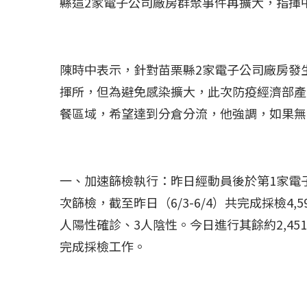
縣這
2
家電子公司廠房群聚事件再擴大，指揮
陳時中表示，針對苗栗縣
2
家電子公司廠房發
揮所，但為避免感染擴大，此次防疫經濟部產
餐區域，希望達到分倉分流，他強調，如果無
一、加速篩檢執行：昨日經動員後於第
1
家電
次篩檢，截至昨日（
6/3-6/4
）共完成採檢
4,5
人陽性確診、
3
人陰性。今日進行其餘約
2,451
完成採檢工作。