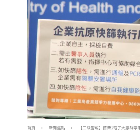
首頁
新聞焦點
【三級警戒】苗栗2電子大廠群聚