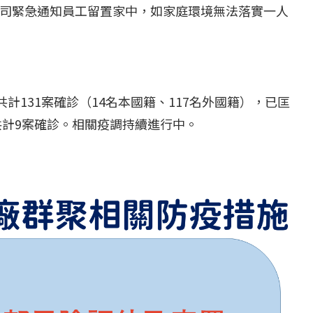
司緊急通知員工留置家中，如家庭環境無法落實一人
共計
131
案確診（
14
名本國籍、
117
名外國籍），已匡
共計
9
案確診。相關疫調持續進行中。