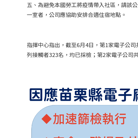
五、為避免本國勞工將疫情帶入社區，請該公
一室者，公司應協助安排合適住宿地點。
指揮中心指出，截至
6
月
4
日，第
1
家電子公司
列接觸者
323
名，均已採檢；第
2
家電子公司