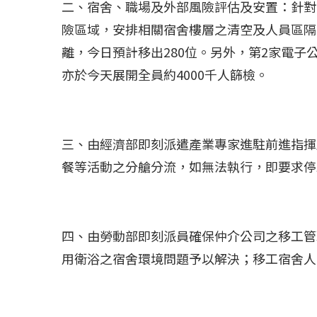
冰島雷克雅內斯火...
哈馬斯引爆遠超4
二、宿舍、職場及外部風險評估及安置：針對
2023 年 12 月 月 20 日
2023 年 11 月 月 
險區域，安排相關宿舍樓層之清空及人員區隔
離，今日預計移出
280
位。另外，第
2
家電子
亦於今天展開全員約
4000
千人篩檢。
三、由經濟部即刻派遣產業專家進駐前進指揮
餐等活動之分艙分流，如無法執行，即要求停
四、由勞動部即刻派員確保仲介公司之移工管
用衛浴之宿舍環境問題予以解決；移工宿舍人