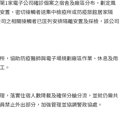
...
【國際】路透：德...
第
1
家電子公司確診個案之宿舍及廠區分布，劃定風
25 日
2022 年 1 月 月 22 日
安置，密切接觸者送集中檢疫所或防疫旅館居家隔
公司之相關接觸者已匡列安排隔離安置及採檢，該公司
所，協助防疫醫師與電子場規劃廠區作業、休息及用
工。
理，落實住宿人數降載及確保分艙分流，並就仍需共
員禁止外出部分，加強管理並協調警政協處。