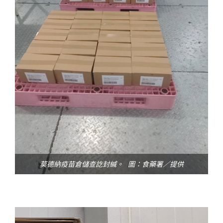
莫德納疫苗倉儲查訖封緘。 圖：食藥署／提供