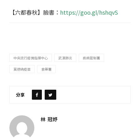
【六都春秋】臉書：
https://goo.gl/hshqvS
中央流行疫情指揮中心
武漢肺炎
疾病管制署
莫德納疫苗
食藥署
分享
林 冠妤