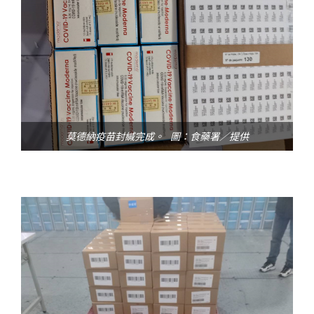
莫德納疫苗封緘完成。 圖：食藥署／提供