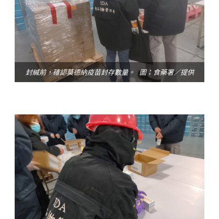
封緘前，確認莫德納疫苗封存數量。 圖：食藥署／提供