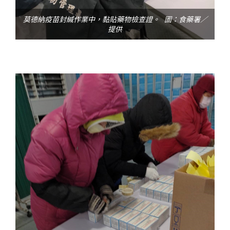
莫德納疫苗封緘作業中，黏貼藥物檢查證。 圖：食藥署／
提供