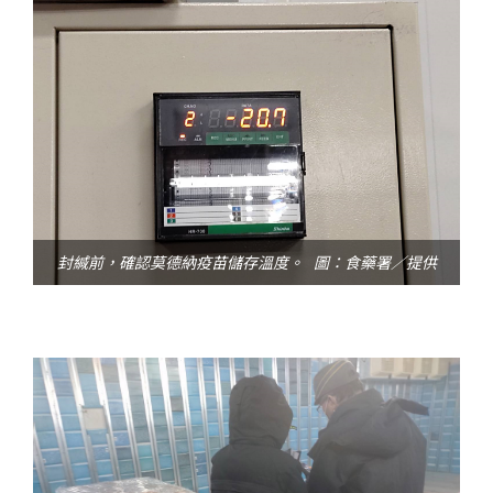
封緘前，確認莫德納疫苗儲存溫度。 圖：食藥署／提供