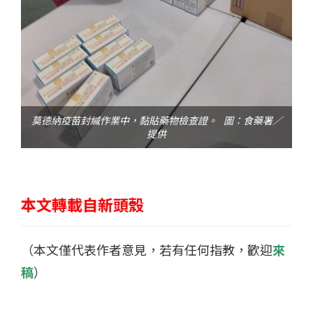
莫德納疫苗封緘作業中，黏貼藥物檢查證。 圖：食藥署／
提供
本文轉載自新頭殼
（本文僅代表作者意見，若有任何指教，歡迎
來
稿
）