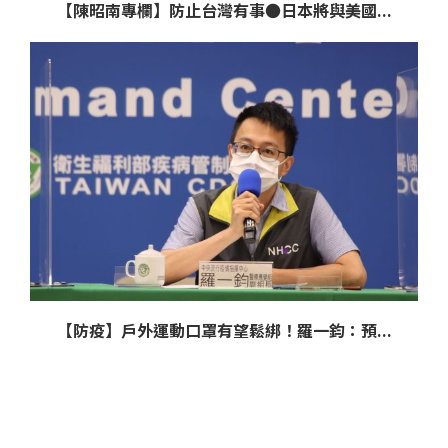
【陳昭南專欄】防止台灣有事●日本將與美國...
【防疫】戶外運動口罩有望鬆綁！羅一鈞：預...