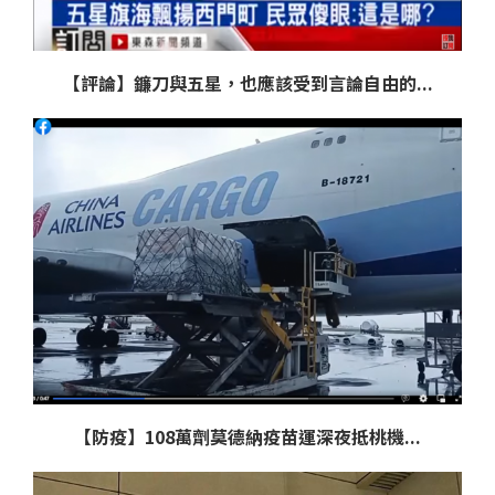
【評論】鐮刀與五星，也應該受到言論自由的...
【防疫】108萬劑莫德納疫苗運深夜抵桃機...