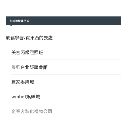
友站連結其他式
放鬆學習/買東西的去處：
美容丙級證照班
最強
台北舒壓會館
贏家娛樂城
winbet娛樂城
企業客製化禮物公司