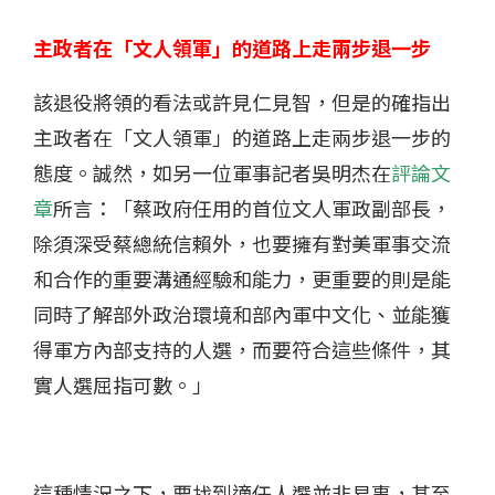
主政者在「文人領軍」的道路上走兩步退一步
該退役將領的看法或許見仁見智，但是的確指出
主政者在「文人領軍」的道路上走兩步退一步的
態度。誠然，如另一位軍事記者吳明杰在
評論文
章
所言：「蔡政府任用的首位文人軍政副部長，
除須深受蔡總統信賴外，也要擁有對美軍事交流
和合作的重要溝通經驗和能力，更重要的則是能
同時了解部外政治環境和部內軍中文化、並能獲
得軍方內部支持的人選，而要符合這些條件，其
實人選屈指可數。」
這種情況之下，要找到適任人選並非易事，甚至