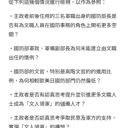
從下列這幾個情況進行檢視，以作為參照：
・主政者前後任用的三名軍職出身的國防部長是
否有為文職人員在國防事務的角色上開拓更多空
間？
・國防部軍政、軍備副部長為何未能建立由文職
出任的慣例？
・國防部的文官，特別是高階文官的的進用比
例，為何相較歐美日國防部門仍然偏低？
・主政者是否有認真思考提升並引進更多文職人
士成為「文人領軍」的儲備人才？
・主政者是否認真思考爭取民意及軍方的支持，
實現「文人領軍」的構想？