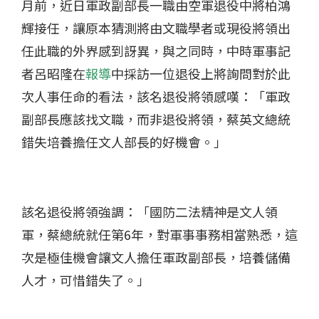
月前，近日軍政副部長一職由空軍退役中將柏鴻
輝接任，讓原本猜測將由文職學者或現役將領出
任此職的外界感到訝異，與之同時，中時軍事記
者呂昭隆在
報導
中採訪一位退役上將詢問對於此
次人事任命的看法，該名退役將領感嘆：「軍政
副部長應該找文職，而非退役將領，蔡英文總統
錯失培養擔任文人部長的好機會。」
該名退役將領強調：「國防二法精神是文人領
軍，蔡總統就任第6年，對軍事事務相當熟悉，這
次是極佳機會讓文人擔任軍政副部長，培養儲備
人才，可惜錯失了。」