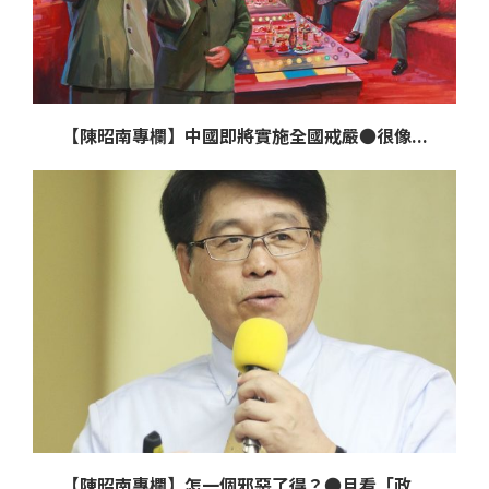
【陳昭南專欄】中國即將實施全國戒嚴●很像...
【陳昭南專欄】怎一個邪惡了得？●且看「政...