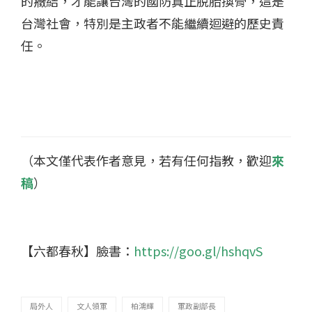
的癥結，才能讓台灣的國防真正脫胎換骨，這是
台灣社會，特別是主政者不能繼續迴避的歷史責
任。
（本文僅代表作者意見，若有任何指教，歡迎
來
稿
）
【六都春秋】臉書：
https://goo.gl/hshqvS
局外人
文人領軍
柏鴻輝
軍政副部長