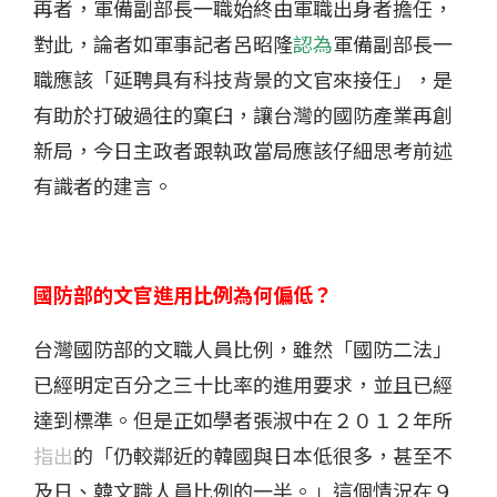
再者，軍備副部長一職始終由軍職出身者擔任，
對此，論者如軍事記者呂昭隆
認為
軍備副部長一
職應該「延聘具有科技背景的文官來接任」，是
有助於打破過往的窠臼，讓台灣的國防產業再創
新局，今日主政者跟執政當局應該仔細思考前述
有識者的建言。
國防部的文官進用比例為何偏低？
台灣國防部的文職人員比例，雖然「國防二法」
已經明定百分之三十比率的進用要求，並且已經
達到標準。但是正如學者張淑中在２０１２年所
指出
的「仍較鄰近的韓國與日本低很多，甚至不
及日、韓文職人員比例的一半。」這個情況在９