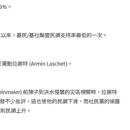
）6%。
...
【國際】路透：德...
立以來，基民/基社聯盟民調支持率最低的一次。
25 日
2022 年 1 月 月 22 日
特 (Armin Laschet)。
 Steinmeier) 前陣子到洪水侵襲的災區視察時，拉謝特
發不少批評，這也使他的民調下滑，而社民黨的候選
) 則民調上升。