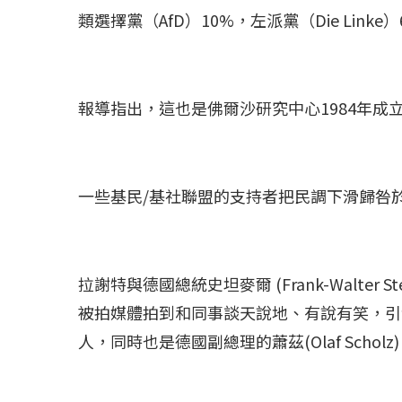
類選擇黨（AfD）10%，左派黨（Die Linke
冰島雷克雅內斯火...
哈馬斯引爆遠超4
報導指出，這也是佛爾沙研究中心1984年成
2023 年 12 月 月 20 日
2023 年 11 月 月 
一些基民/基社聯盟的支持者把民調下滑歸咎於黨魁拉謝
拉謝特與德國總統史坦麥爾 (Frank-Walter
被拍媒體拍到和同事談天說地、有說有笑，引
人，同時也是德國副總理的蕭茲(Olaf Scholz