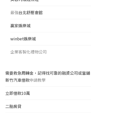
最強
台北舒壓會館
贏家娛樂城
winbet娛樂城
企業客製化禮物公司
需要救急周轉金，記得找可靠的融資公司或當舖
新竹汽車借款
申請教學
立即借款10萬
二胎房貸