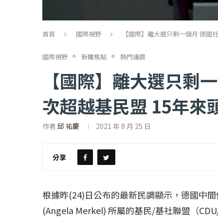
首頁
國際視野
【國際】離大選只剩一個月 德國社
國際視野
新聞焦點
熱門議題
【國際】離大選只剩一
次超越基民盟 15年來
作者
邱 祐慶
2021 年 8 月 25 日
【評論】國民黨在...
【陳昭南專欄】支
2022 年 1 月 月 23 日
2022 年 1 月 月 2
分享
根據昨(24)日公布的最新民調顯示，德國中
(Angela Merkel) 所屬的基民/基社聯盟