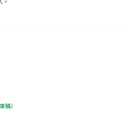
2人。
來稿
）