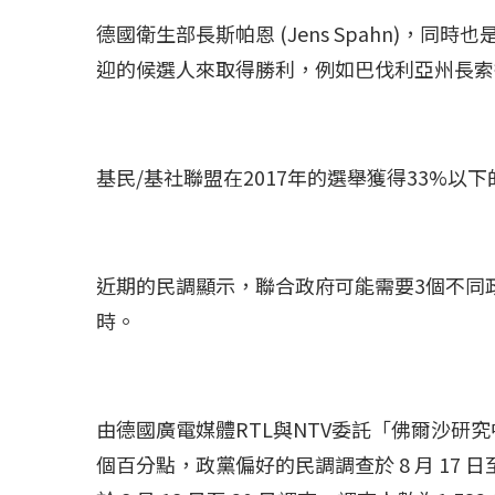
德國衛生部長斯帕恩 (Jens Spahn)，
迎的候選人來取得勝利，例如巴伐利亞州長索德爾 (M
基民/基社聯盟在2017年的選舉獲得33%
近期的民調顯示，聯合政府可能需要3個不同
時。
由德國廣電媒體RTL與NTV委託「佛爾沙研究中心」
個百分點，政黨偏好的民調調查於 8 月 17 日