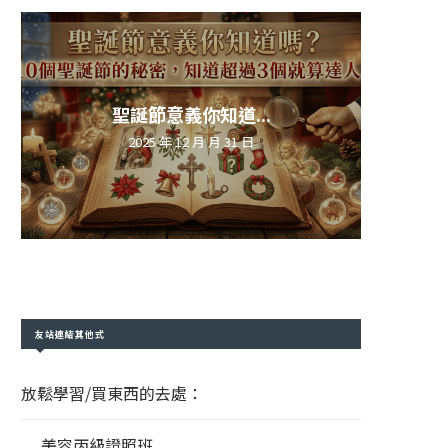
聖誕節意義你知道...
2025 年 12 月 月 31 日
友站連結其他式
放鬆學習/買東西的去處：
美容丙級證照班