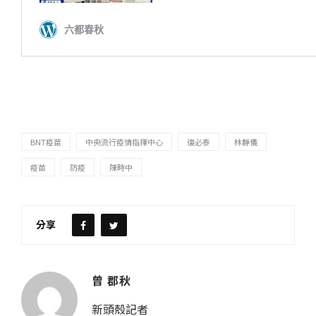
BNT疫苗
中央流行疫情指揮中心
復必泰
林靜儀
疫苗
防疫
陳時中
分享
曾 郡秋
新頭殼記者