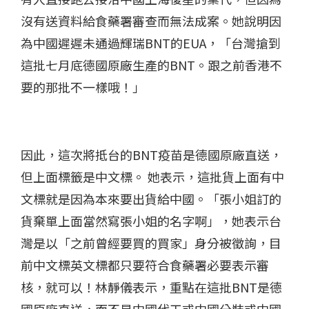
沒有送資料給食藥署審查而無法成案。她說明因
為中國遲遲未通過輝瑞
BNT
的
EUA
，「台灣搶到
這批七月底德國原廠生產的
BNT
。跟之前香港不
要的那批不一樣哦！」
因此，這次將抵台的
BNT
疫苗是德國原廠直送，
但上面標籤是中文標。 她表示，這批貨上面有中
文標就是因為本來要出貨給中國。「張小姐訂的
貨棄單上面當然寫張小姐的名字啊」，她表示台
灣是以「之前曾經要買的買家」身分被徵詢，目
前中文標英文標都只要符合食藥署必要表示審
核，就可以！林靜儀表示，重點在這批
BNT
是德
國原廠直送，而不是中國代工或中國分裝或中國