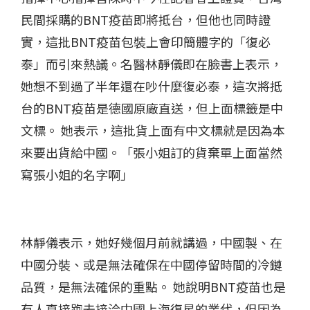
民間採購的
BNT
疫苗即將抵台，但他也同時證
實，這批
BNT
疫苗包裝上會印簡體字的「復必
泰」而引來熱議。名醫林靜儀即在臉書上表示，
她想不到過了半年還在吵什麼復必泰，這次將抵
台的
BNT
疫苗是德國原廠直送，但上面標籤是中
文標。 她表示，這批貨上面有中文標就是因為本
來要出貨給中國。「張小姐訂的貨棄單上面當然
寫張小姐的名字啊」
林靜儀表示，她好幾個月前就講過，中國製、在
中國分裝、或是無法確保在中國停留時間的冷鏈
品質，是無法確保的重點。 她說明
BNT
疫苗也是
有人直接跑去接洽中國上海復星的業代，但因為