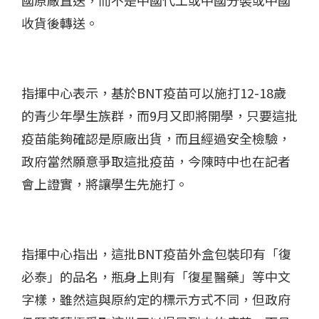
收貨後轉送。
指揮中心表示，基於
BNT
疫苗可以施打
12-18
歲
的青少年學生族群，而
9
月又即將開學，只要這批
疫苗能夠確認是原廠出貨，而且經過安全檢驗，
政府當然願意爭取這批疫苗，今陳時中也在記者
會上證實，將讓學生先施打。
指揮中心指出，這批
BNT
疫苗外盒包裝印有「復
必泰」的品名，瓶身上則有「復星醫藥」等中文
字樣，雖然這與原約定的標示方式不同，但政府