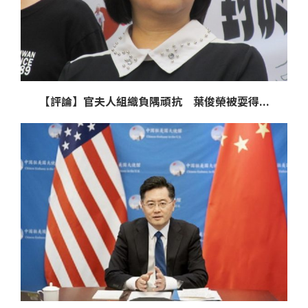
【評論】官夫人組織負隅頑抗 葉俊榮被耍得...