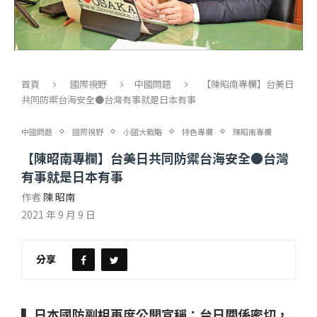
首頁
國際視野
中國問題
【陳昭南專欄】台美日
共同防禦台海安全●台灣有事就是日本有事
中國問題
國際視野
小國大戰略
特色專欄
陳昭南專欄
【陳昭南專欄】台美日共同防禦台海安全●台灣
有事就是日本有事
作者
陳 昭南
2021 年 9 月 9 日
分享
▍日本國防副相再度公開宣稱：台日關係密切，