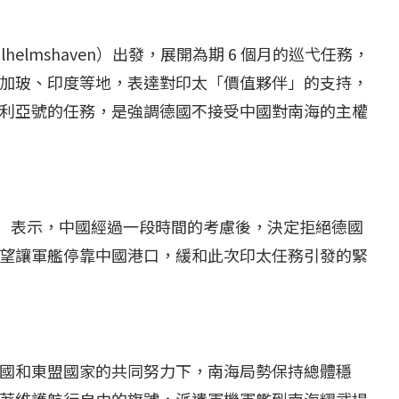
lhelmshaven）出發，展開為期 6 個月的巡弋任務，
加玻、印度等地，表達對印太「價值夥伴」的支持，
利亞號的任務，是強調德國不接受中國對南海的主權
ahr）表示，中國經過一段時間的考慮後，決定拒絕德國
望讓軍艦停靠中國港口，緩和此次印太任務引發的緊
國和東盟國家的共同努力下，南海局勢保持總體穩
著維護航行自由的旗號，派遣軍機軍艦到南海耀武揚