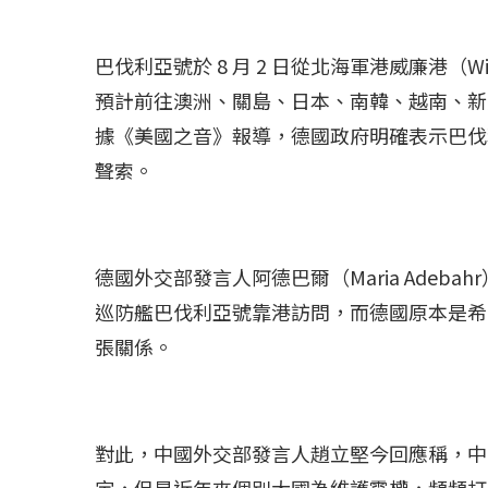
巴伐利亞號於 8 月 2 日從北海軍港威廉港（Wi
預計前往澳洲、關島、日本、南韓、越南、新
據《美國之音》報導，德國政府明確表示巴伐
聲索。
德國外交部發言人阿德巴爾（Maria Adeb
巡防艦巴伐利亞號靠港訪問，而德國原本是希
張關係。
對此，中國外交部發言人趙立堅今回應稱，中
定，但是近年來個別大國為維護霸權，頻頻打