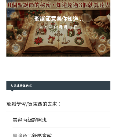
聖誕節意義你知道...
2025 年 12 月 月 31 日
友站連結其他式
放鬆學習/買東西的去處：
美容丙級證照班
最強
台北舒壓會館