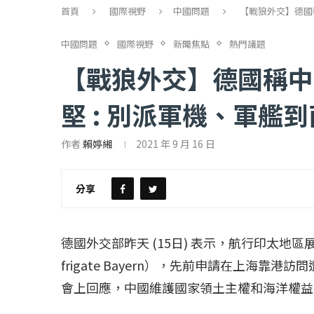
首頁
國際視野
中國問題
【戰狼外交】德國
中國問題
國際視野
新聞焦點
熱門議題
【戰狼外交】德國稱中
堅 : 別派軍機、軍艦
作者
賴婷緗
2021 年 9 月 16 日
【評論】國民黨在...
【陳昭南專欄】支
2022 年 1 月 月 23 日
2022 年 1 月 月 2
分享
德國外交部昨天 (15日) 表示，航行印太地
frigate Bayern），先前申請在上海靠港
會上回應，中國維護國家領土主權和海洋權益