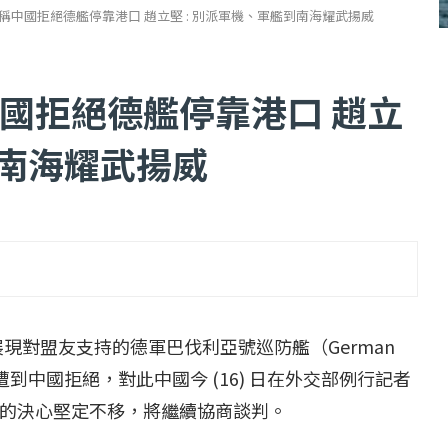
稱中國拒絕德艦停靠港口 趙立堅 : 別派軍機、軍艦到南海耀武揚威
國拒絕德艦停靠港口 趙立
到南海耀武揚威
...
【一個律師的筆記...
2 日
2022 年 1 月 月 22 日
區展現對盟友支持的德軍巴伐利亞號巡防艦（German
訪問遭到中國拒絕，對此中國今 (16) 日在外交部例行記者
的決心堅定不移，將繼續協商談判。