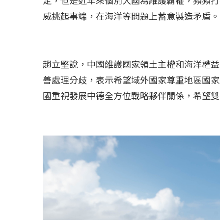
威挑起事端，在海洋等問題上蓄意製造矛盾。
冰島雷克雅內斯火...
哈馬斯引爆遠超4
2023 年 12 月 月 20 日
2023 年 11 月 月 
趙立堅說，中國維護國家領土主權和海洋權益
善處理分歧，表示希望域外國家尊重地區國家
國重視發展中德全方位戰略夥伴關係，希望雙