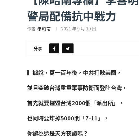
警局配備抗中戰力
作者
陳 昭南
2021 年 9 月 19 日
【評論】國民黨在...
【陳昭南專欄】支
2022 年 1 月 月 23 日
2022 年 1 月 月 2
分享
▍據說，萬一百年後，中共打敗美國，
並且突破台灣重重軍事防衛而登陸台灣，
首先就要摧毀台灣2000個「派出所」，
也同時要炸掉5000間「7-11」，
你認為這是天方夜譚嗎？