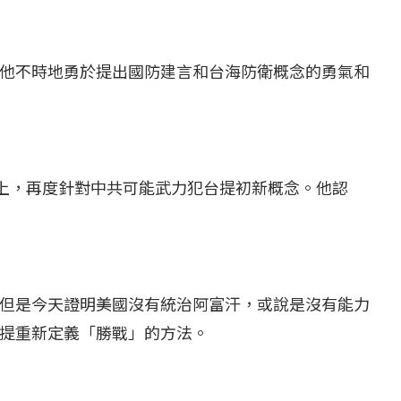
他不時地勇於提出國防建言和台海防衛概念的勇氣和
會上，再度針對中共可能武力犯台提初新概念。他認
但是今天證明美國沒有統治阿富汗，或說是沒有能力
提重新定義「勝戰」的方法。
...
【國際】路透：德...
25 日
2022 年 1 月 月 22 日