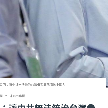
喜明：讓中共無法統治台灣●警局配備抗中戰力
欄
陳昭南專欄
：讓中共無法統治台灣●