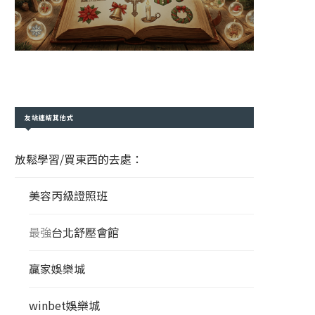
友站連結其他式
放鬆學習/買東西的去處：
美容丙級證照班
最強
台北舒壓會館
贏家娛樂城
winbet娛樂城