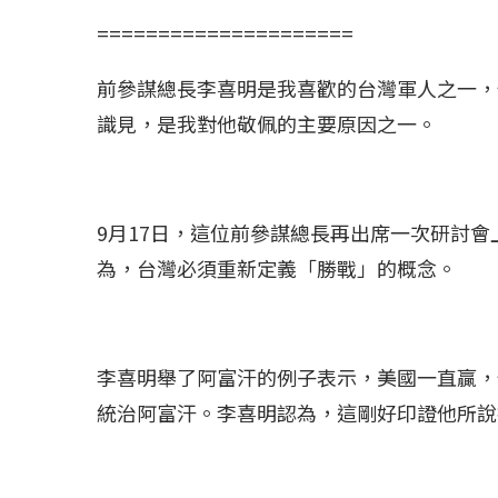
=====================
前參謀總長李喜明是我喜歡的台灣軍人之一，
識見，是我對他敬佩的主要原因之一。
9月17日，這位前參謀總長再出席一次研討
為，台灣必須重新定義「勝戰」的概念。
李喜明舉了阿富汗的例子表示，美國一直贏，
統治阿富汗。李喜明認為，這剛好印證他所說
冰島雷克雅內斯火...
哈馬斯引爆遠超4
2023 年 12 月 月 20 日
2023 年 11 月 月 