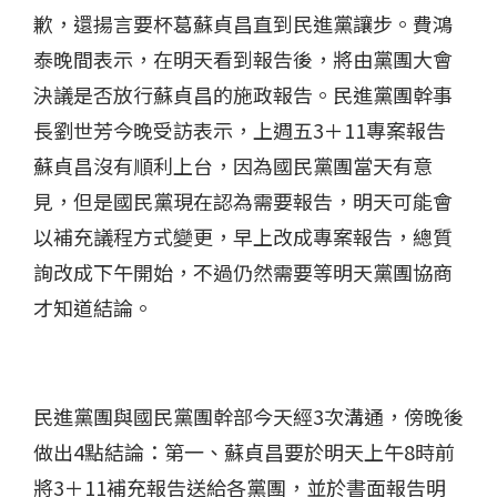
歉，還揚言要杯葛蘇貞昌直到民進黨讓步。費鴻
泰晚間表示，在明天看到報告後，將由黨團大會
決議是否放行蘇貞昌的施政報告。民進黨團幹事
長劉世芳今晚受訪表示，上週五3＋11專案報告
蘇貞昌沒有順利上台，因為國民黨團當天有意
見，但是國民黨現在認為需要報告，明天可能會
以補充議程方式變更，早上改成專案報告，總質
詢改成下午開始，不過仍然需要等明天黨團協商
才知道結論。
民進黨團與國民黨團幹部今天經3次溝通，傍晚後
做出4點結論：第一、蘇貞昌要於明天上午8時前
將3＋11補充報告送給各黨團，並於書面報告明