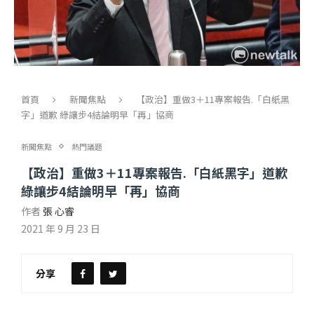
首頁
新聞焦點
【政治】重做3＋11專案報告.「白紙黑
字」道歉 綠讓步4結論明早「再」協商
新聞焦點
熱門議題
【政治】重做3＋11專案報告.「白紙黑字」道歉
綠讓步4結論明早「再」協商
作者
張 心睿
2021 年 9 月 23 日
分享