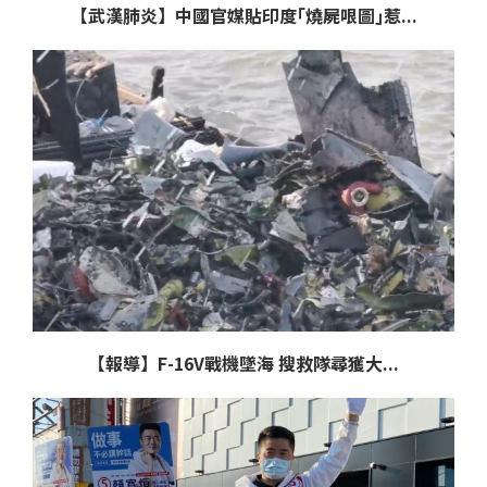
【武漢肺炎】中國官媒貼印度｢燒屍哏圖｣惹...
【報導】F-16V戰機墜海 搜救隊尋獲大...