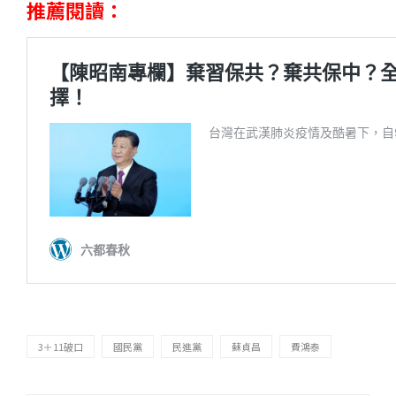
推薦閱讀：
3＋11破口
國民黨
民進黨
蘇貞昌
費鴻泰