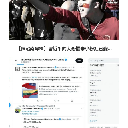
【陳昭南專欄】習近平的大恐懼●小粉紅已變...