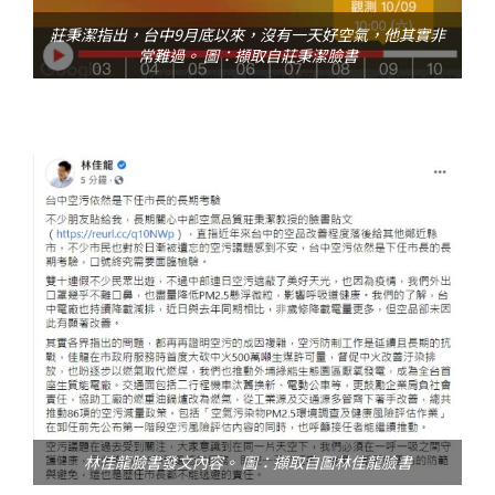
莊秉潔指出，台中9月底以來，沒有一天好空氣，他其實非
常難過。 圖：擷取自莊秉潔臉書
林佳龍臉書發文內容。 圖：擷取自圖林佳龍臉書