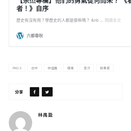
PM2.5
台中
林佳龍
環境
空汙
莊秉潔
分享
林禺盈