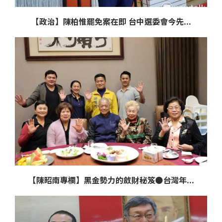
【政治】陳柏惟罷免案在即 台中選委會今先...
【陳昭南專欄】黑金勢力的斂財秘笈●台灣年...