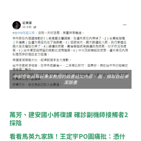
中部空氣品質莊秉潔教授的臉書貼文內容。 圖：擷取自莊秉
潔臉書
萬芳、建安國小將復課 確診副機師接觸者2
採陰
看看馬英九家族！王定宇PO圖痛批：憑什