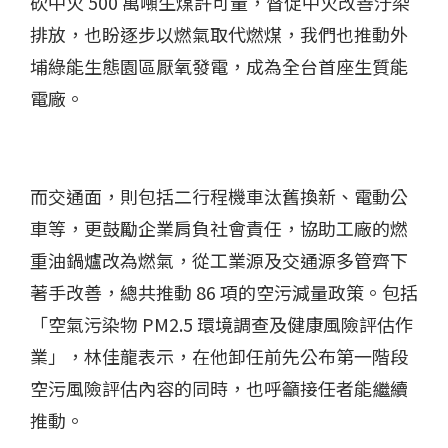
砍中火 500 萬噸生煤許可量，督促中火改善汙染
排放，也盼逐步以燃氣取代燃煤，我們也推動外
埔綠能生態園區厭氧發電，成為全台首座生質能
電廠。
而交通面，則包括二行程機車汰舊換新、電動公
車等，更鼓勵企業肩負社會責任，協助工廠的燃
重油鍋爐改為燃氣，從工業源及交通源多管齊下
著手改善，總共推動 86 項的空污減量政策。包括
「空氣污染物 PM2.5 環境調查及健康風險評估作
業」，林佳龍表示，在他卸任前先公布第一階段
空污風險評估內容的同時，也呼籲接任者能繼續
推動。