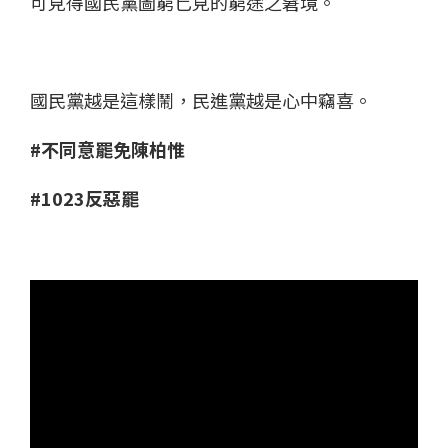
可見得國民黨圖窮匕見的窮途之窘境。
國民黨越是這樣鬧，民進黨越是心中竊喜。
#不同意罷免陳柏惟
#1023反惡罷