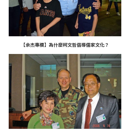
【余杰專欄】為什麼柯文哲倡導儒家文化？