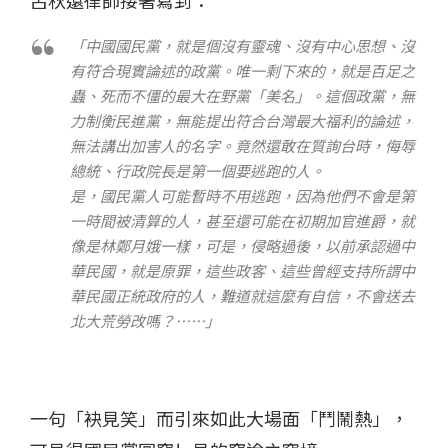
呂秋遠律師接著寫到：
「中國國民黨，就是個沒有靈魂、沒有中心思想、沒
有符合現實論述的政黨。唯一剩下來的，就是百足之
蟲、死而不僵的最大在野黨「美名」。這個政黨，無
力制衡民進黨，無能提出符合台灣最大福利的論述，
無法講出加害人的名字。竟然還敢在質詢台時，侮辱
總統、行政院長是第一個要逃跑的人。
是，國民黨人可能暫時不用逃跑，因為他們不會是第
一時間被清算的人，甚至還可能在初期加官進爵，就
像是林鄭月娥一樣，可是，侵略過後，以前承認過中
華民國，就是原罪，這些政客、這些曾經支持所謂中
華民國正統政府的人，難道就這麼有自信，不會送去
北大荒勞改嗎？……」
一句「袂見笑」而引來如此大場面「鬥鬧熱」，