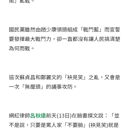
鬧」亂戰。
國民黨雖然由趙少康領頭組成「戰鬥藍」而宣誓
要發揮最大戰鬥力，卻一直都沒有讓人民搞清楚
為何而戰。
這次蘇貞昌和鄭麗文的「袂見笑」之亂，又會是
一次「無厘頭」的議事攻防。
網紅律師
呂秋遠
前天(13日)在臉書撰文說：「並
不是說，只要是罵人家「不要臉」(袂見笑)就是