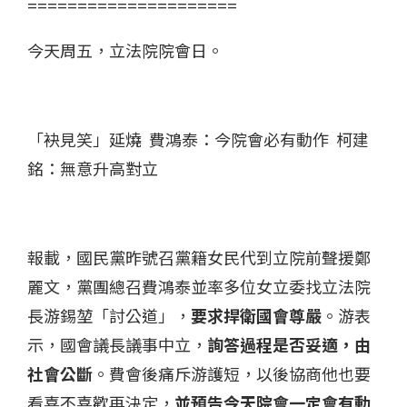
=====================
今天周五，立法院院會日。
「袂見笑」延燒 費鴻泰：今院會必有動作 柯建
銘：無意升高對立
報載，國民黨昨號召黨籍女民代到立院前聲援鄭
麗文，黨團總召費鴻泰並率多位女立委找立法院
長游錫堃「討公道」，
要求捍衛國會尊嚴
。游表
示，國會議長議事中立，
詢答過程是否妥適，由
社會公斷
。費會後痛斥游護短，以後協商他也要
看喜不喜歡再決定，
並預告今天院會一定會有動