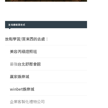
友站連結其他式
放鬆學習/買東西的去處：
美容丙級證照班
最強
台北舒壓會館
贏家娛樂城
winbet娛樂城
企業客製化禮物公司