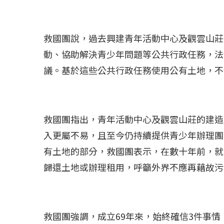
救國團說，過去興建青年活動中心及觀雲山莊
動、協助解決青少年問題等公共行政任務，法
議。基於這些公共行政任務使用公有土地，不
救國團指出，青年活動中心及觀雲山莊的建造
入更屬不易，且至今仍持續提供青少年辦理團
有土地的部分，救國團表示，在數十年前，就
冰島雷克雅內斯火...
哈馬斯引爆遠超4
歸還土地或辦理租用，呼籲外界不應再藉故污
2023 年 12 月 月 20 日
2023 年 11 月 月 
救國團強調，成立69年來，始終確信3件事