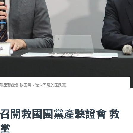
黨產聽證會 救國團：從來不屬於國民黨
召開救國團黨產聽證會 救
黨