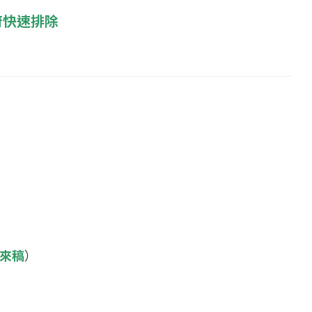
府快速排除
來稿
）