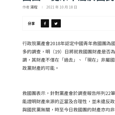
作者
湯程
2021 年 10 月 18 日
【評論】國民黨在...
【陳昭南專欄】支
2022 年 1 月 月 23 日
2022 年 1 月 月 2
分享
行政院黨產會2018年認定中國青年救國團為
多的調查，明（19）日將就救國團財產是否
調，其財產不僅在「過去」、「現在」非屬國
政黨財產的可能。
救國團表示，針對黨產會於調查報告所列22
能證明財產來源的正當及合理性，並未違反政
與國民黨無關，時至今日救國團的財產亦均非