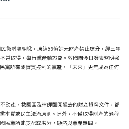
...
【一個律師的筆記...
2 日
2022 年 1 月 月 22 日
國民黨附隨組織，凍結56億餘元財產禁止處分，經三年
為不當取得，舉行黨產聽證會。救國團今日發表聲明強
民黨所有或實質控制的黨產，「未來」更無成為任何
筆不動產，救國團及律師翻閱過去的財產資料文件，都
黨本質或民主法治原則。另外，不僅取得財產的過程
國民黨所能支配或處分，顯然與黨產無關。