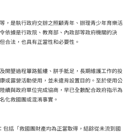
等，是執行政府交辦之照顧青年、辦理青少年育樂活
令依據是行政院、教育部、內政部等政府機關的決
但合法，也具有正當性和必要性。
及開墾過程篳路藍縷、胼手胝足，長期維護工作的投
康或露營活動使用，並未違背設置目的。至於使用公
陸續與政府單位完成協商，早已全數配合政府指示為
...
【國際】路透：德...
名化救國團或混淆事實。
25 日
2022 年 1 月 月 22 日
情：包括「救國團財產均為正當取得，結餘從未流到國