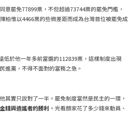
罷免77899票，不但超過73744票的罷免門檻，
哥陳柏惟以4466票的些微差距而成為台灣首位被罷免成
遠低於他一年多前當選的112839票，這樣制度出現
民進黨，不得不面對的當務之急。
他其實只說對了一半。罷免制度當然是民主的一環，
...
【國際】路透：德...
金錢與造謠者的勝利
。光看顏家花了多少錢來動員、
25 日
2022 年 1 月 月 22 日