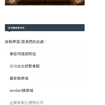
友站連結其他式
放鬆學習/買東西的去處：
美容丙級證照班
最強
台北舒壓會館
贏家娛樂城
winbet娛樂城
企業客製化禮物公司