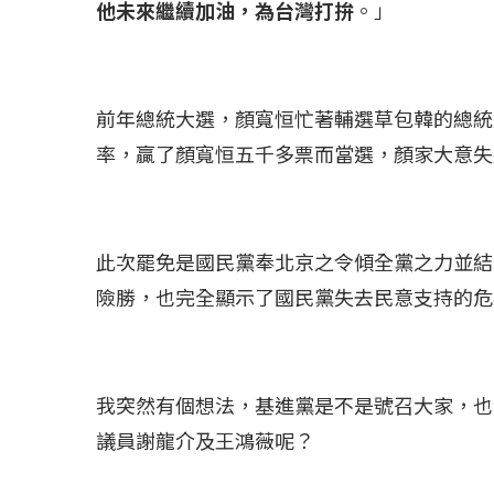
他未來繼續加油，為台灣打拚
。」
前年總統大選，顏寬恒忙著輔選草包韓的總統選
率，贏了顏寬恒五千多票而當選，顏家大意失
此次罷免是國民黨奉北京之令傾全黨之力並結
險勝，也完全顯示了國民黨失去民意支持的危
我突然有個想法，基進黨是不是號召大家，也
議員謝龍介及王鴻薇呢？