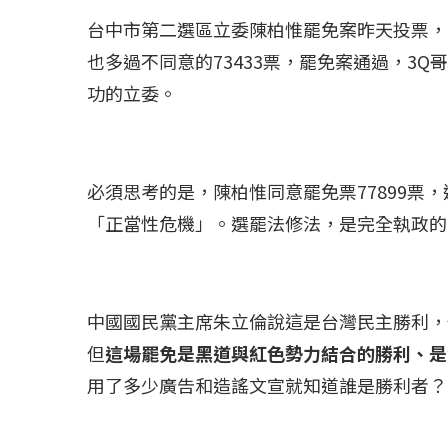
台中市第二選區立委陳柏惟罷免案昨天投票，同意
也多過不同意的73433票，罷免案通過，3Q
功的立委。
必須思考的是，陳柏惟同意罷免票77899票，
「正當性危機」。選罷法修法，是完全執政的
中國國民黨主席朱立倫說這是台灣民主勝利，
冰島雷克雅內斯火...
哈馬斯引爆遠超4
但
這場罷免是黑道與紅色勢力結合的勝利、是
2023 年 12 月 月 20 日
2023 年 11 月 月 
用了多少廣告和造謠文宣就知道誰是勝利者？​