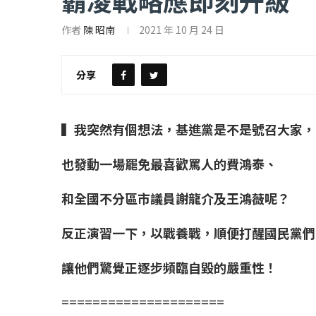
霸凌戰略應即刻升級
作者
陳 昭南
2021 年 10 月 24 日
【評論】國民黨在...
【陳昭南專欄】支
2022 年 1 月 月 23 日
2022 年 1 月 月 2
分享
▍我突然有個想法，基進黨是不是號召大家，
也發動一場罷免最喜歡罵人的費鴻泰、
和全國不分區市議員謝龍介及王鴻薇呢？
反正演習一下，以戰養戰，順便打醒國民黨們
讓他們驚覺正逐步頻臨自毀的嚴重性！
=====================