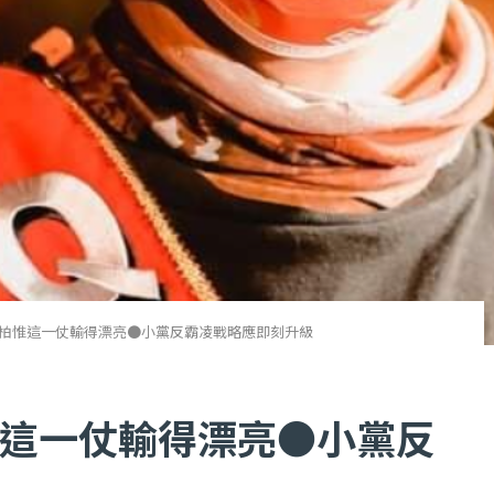
柏惟這一仗輸得漂亮●小黨反霸凌戰略應即刻升級
這一仗輸得漂亮●小黨反