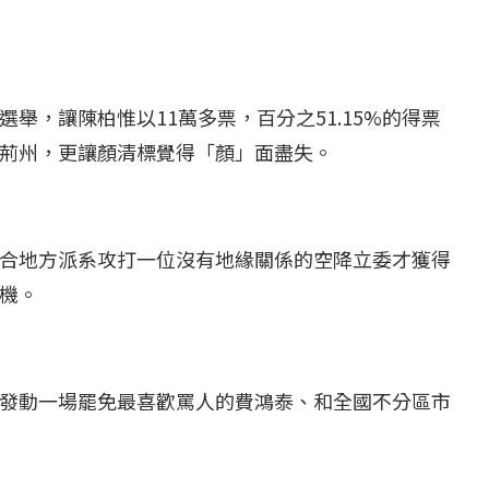
舉，讓陳柏惟以11萬多票，百分之51.15%的得票
荊州，更讓顏清標覺得「顏」面盡失。
合地方派系攻打一位沒有地緣關係的空降立委才獲得
機。
發動一場罷免最喜歡罵人的費鴻泰、和全國不分區市