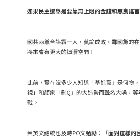
如果民主選舉是要靠無上限的金錢和無良謠言
國共兩黨合謀霸一人，莫論成敗，鄰國黨的在
將來會有更大的揮灑空間！
此前，實在沒多少人知道「基進黨」是何物，
視」和顏家「刪Q」的大造勢而聲名大噪，等
戰。
蔡英文總統也及時PO文勉勵：「
面對這樣的