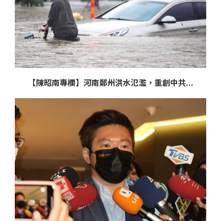
【陳昭南專欄】河南鄭州洪水氾濫，重創中共...