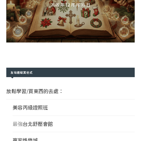
2025 年 12 月 月 31 日
友站連結其他式
放鬆學習/買東西的去處：
美容丙級證照班
最強
台北舒壓會館
贏家娛樂城