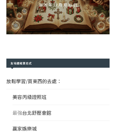
2025 年 12 月 月 31 日
友站連結其他式
放鬆學習/買東西的去處：
美容丙級證照班
最強
台北舒壓會館
贏家娛樂城