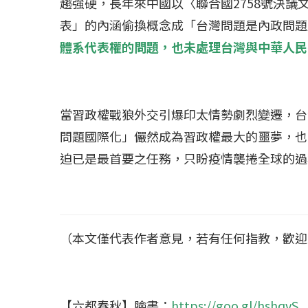
趨強硬，長年來中國以〈聯合國2758號決
2023 年 12 月 月 20 日
2023 年 11 月 月 
表」的內涵偷換概念成「台灣問題是內政問題
體系代表權的問題，也未處理台灣與中華人民
當習政權戰狼外交引爆印太情勢劇烈變遷，台
問題國際化」儼然成為習政權最大的噩夢，也
迫已是最首要之任務，只盼疫情襲捲全球的過
（本文僅代表作者意見，若有任何指教，歡迎
【六都春秋】臉書：
https://goo.gl/hshqvS