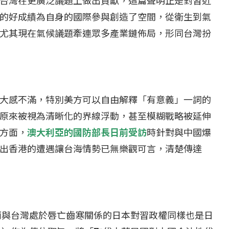
的好成績為自身的國際參與創造了空間，從衛生到氣
尤其現在氣候議題牽連眾多產業鏈佈局，形同台灣扮
大感不滿，特別美方可以自由解釋「有意義」一詞的
原來被視為清晰化的界線浮動，甚至模糊戰略被延伸
方面，
澳大利亞的國防部長日前受訪
時針對與中國爆
出香港的遭遇讓台海情勢已無樂觀可言，清楚傳達
，而與台灣處於唇亡齒寒關係的日本對習政權同樣也是日
...
【國際】路透：德...