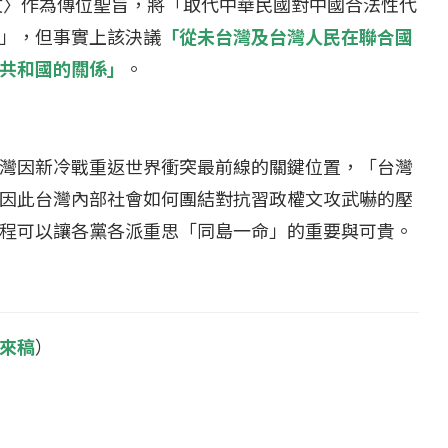
議文〉作為傳位聖旨，將「取代中華民國對中國合法性代
25 日
2022 年 1 月 月 22 日
」，但事實上該決議
「從未台灣及台灣人民在聯合國
共和國的關係」
。
灣因新冷戰重返世界衝突最前線的關鍵位置，「台灣
因此台灣內部社會如何團結對抗習政權文攻武嚇的壓
程可以讓各黨各派重思「同島一命」的重要與可貴。
來稿
）