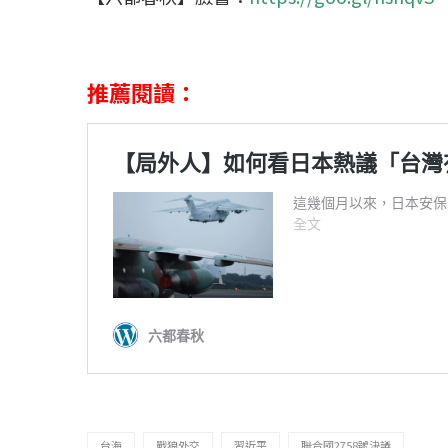
推薦閱讀：
台海
戰狼外交
習近平
聯合國2758號決議