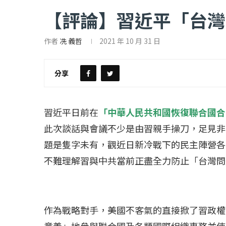
【評論】習近平「台灣
作者
冼 義哲
2021 年 10 月 31 日
分享
【評論】國民黨在...
【陳昭南專欄】支
2022 年 1 月 月 23 日
2022 年 1 月 月 2
習近平日前在
「中華人民共和國恢復聯合國合
此次談話與會議不少是由習親手操刀，足見非
題是隻字未有，觀近日新冷戰下的民主陣營各
不難理解習與中共當前正盡全力防止「台灣問
作為戰略對手，美國不客氣的直接掀了習政權
意義」地參與聯合國及各類國際組織事務並使