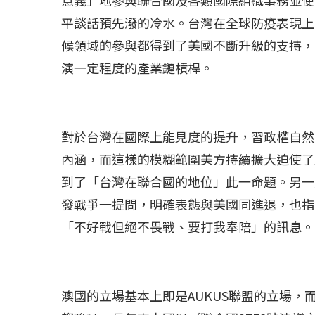
平談話預先潑的冷水。台灣在全球防疫表現上
候領域的參與都得到了美國不斷升級的支持，
演一定程度的產業鏈槓桿。
對於台灣在國際上能見度的提升，習政權自然
內涵，而這樣的模糊範圍美方持續擴大迫使了
到了「台灣在聯合國的地位」此一命題。另一
發戰爭一提問，明確表態與美國同進退，也指
「不好戰但絕不畏戰、要打我奉陪」的訊息。
澳國的立場基本上即是AUKUS聯盟的立場
冰島雷克雅內斯火...
哈馬斯引爆遠超4