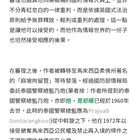
不分青紅皂白的一律重判，而是依據英國式法治
原則給予無罪釋放、輕判或重判的處理，這一點
是讓他可以接受的，而他作為情報世界的一份子
也坦然接受相應的後果。
在審理之後，作者被轉移至馬來西亞柔佛州著名
的「麻坡拘留营」等待發落，經過國防部情報局
委託泰國警察總監乃炮(筆者按：作者所提到的泰
國警察總監乃炮，亦即
炮·是耶暖
已經於1960年
去世，此時的泰國警察總監應為
Prajuab
Suntarangkool
)從中斡旋之下，他在1972年以
接受褫奪馬來西亞公民權及禁止再入境的條件之