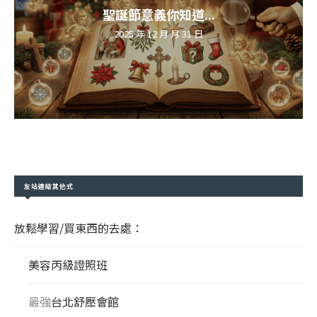
聖誕節意義你知道...
2025 年 12 月 月 31 日
友站連結其他式
放鬆學習/買東西的去處：
美容丙級證照班
最強
台北舒壓會館