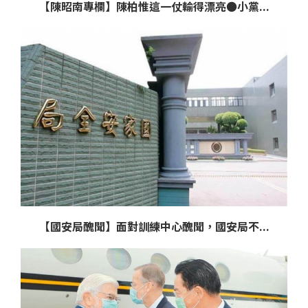
【陳昭南專欄】陳柏惟這一仗輸得漂亮●小黨...
【國安局醜聞】面對訓練中心醜聞，國安局不...