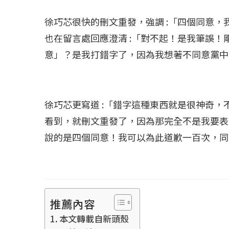
徐巧芯很快的刪文重發，強調 :「四個同意
也在留言處回應澄清 :「對不起！是我筆誤
意」？是我打錯字了，因為我想著不同意黨中
徐巧芯更寫道 :「錯字這種東西就是很神奇
看到，就刪文重發了，因為那完全不是我要表
說的是四個同意！我可以為此道歉一百次，同
冰島雷克雅內斯火...
哈馬斯引爆遠超4
2023 年 12 月 月 20 日
2023 年 11 月 月 
推薦內容
本文轉載自新頭殼