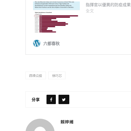
四項公投
徐巧芯
分享
賴婷緗