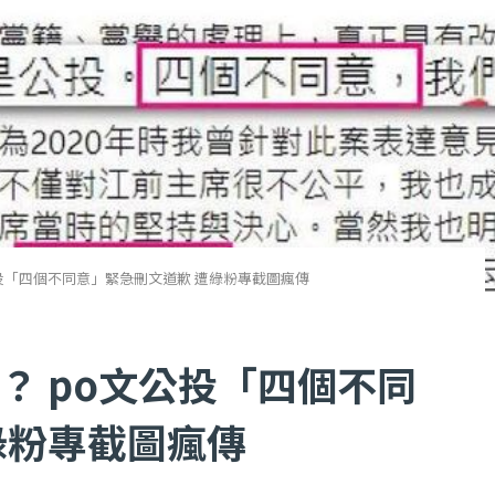
投「四個不同意」緊急刪文道歉 遭綠粉專截圖瘋傳
？ po文公投「四個不同
綠粉專截圖瘋傳