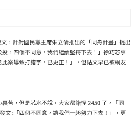
...
【一個律師的筆記...
2 日
2022 年 1 月 月 22 日
臉書發文，針對國民黨主席朱立倫推出的「同舟計畫」提出
是公投，四個不同意，我們繼續堅持下去！」徐巧芯事
同意此案導致打錯字，已更正！」，但貼文早已被網友
裏苦，但是芯水不說，大家都錯怪 2450 了，『同
發文 :「四個不同意，讓我們一起努力下去！」，更