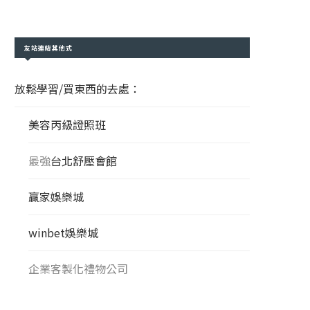
友站連結其他式
放鬆學習/買東西的去處：
美容丙級證照班
最強
台北舒壓會館
贏家娛樂城
winbet娛樂城
企業客製化禮物公司