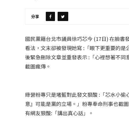
【評論】國民黨在...
【陳昭南專欄】支
2022 年 1 月 月 23 日
2022 年 1 月 月 2
分享
國民黨籍台北市議員徐巧芯今 (17日) 在
看法，文末卻被發現她寫 :「眼下更重要的
後緊急刪除文章並重發表示 :「心裡想著不
截圖瘋傳。
綠營粉專只是堵藍對此發文狠酸 :「芯水小偷心
意』可能是黨的立場。」粉專奉命刑事也截圖
有網友狠酸:「講出真心話」。