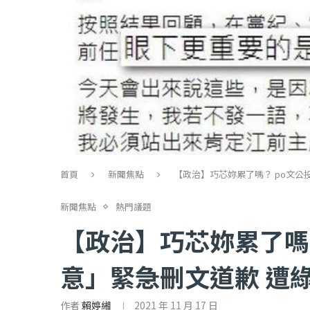
首頁
新聞焦點
【政治】巧芯妳累了嗎？ po文公
新聞焦點
熱門議題
【政治】巧芯妳累了嗎
意」緊急刪文道歉 遭
作者
賴婷緗
2021 年 11 月 17 日