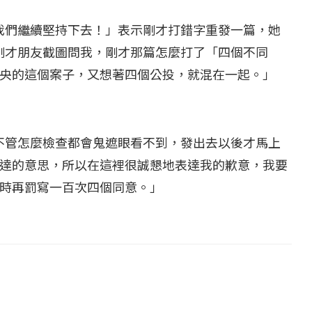
，我們繼續堅持下去！」表示剛才打錯字重發一篇，她
！剛才朋友截圖問我，剛才那篇怎麼打了「四個不同
央的這個案子，又想著四個公投，就混在一起。」
，不管怎麼檢查都會鬼遮眼看不到，發出去以後才馬上
達的意思，所以在這裡很誠懇地表達我的歉意，我要
時再罰寫一百次四個同意。」
...
【國際】路透：德...
25 日
2022 年 1 月 月 22 日