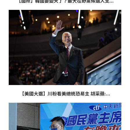
【國際】韓國要變天了？最大在野黨候選人支...
【美國大選】川粉看美總統恐易主 胡采蘋:...