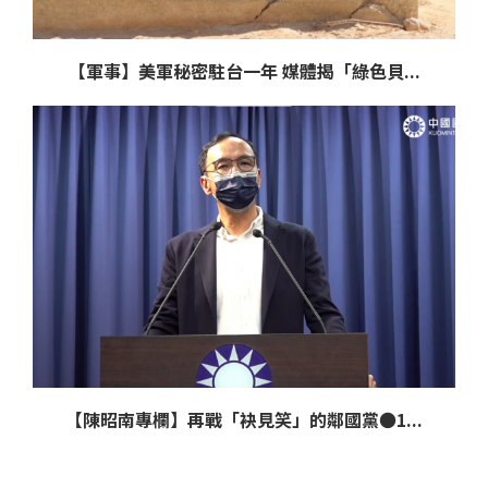
【軍事】美軍秘密駐台一年 媒體揭「綠色貝...
【陳昭南專欄】再戰「袂見笑」的鄰國黨●1...