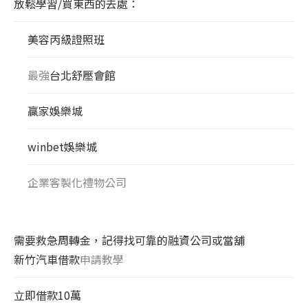
放鬆學習/買東西的去處：
美容丙級證照班
最強
台北舒壓會館
贏家娛樂城
winbet娛樂城
企業客製化禮物公司
需要救急周轉金，記得找可靠的融資公司或當舖
新竹汽車借款
申請教學
立即借款10萬