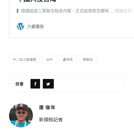
中二區立委補選
台中
盧秀燕
顏寬恒
分享
唐 復年
新頭殼記者