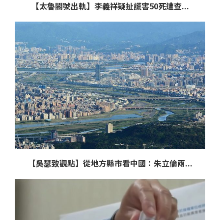
【太魯閣號出軌】李義祥疑扯謊害50死遭查...
【吳瑟致觀點】從地方縣市看中國：朱立倫兩...