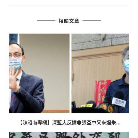
相關文章
【陳昭南專欄】深藍大反撲●張亞中又來逼朱...