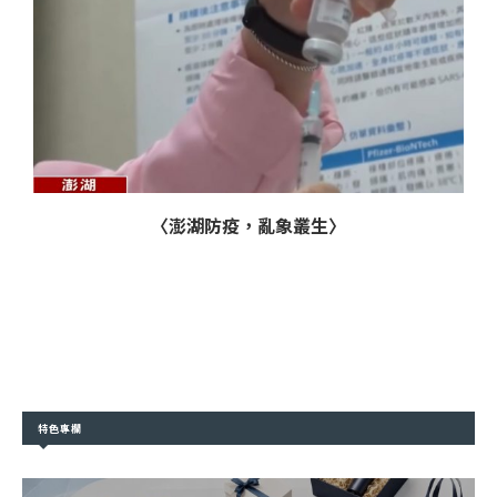
〈澎湖防疫，亂象叢生〉
特色專欄