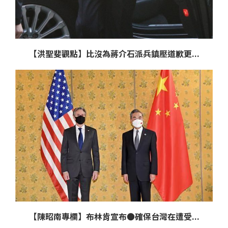
【洪聖斐觀點】比沒為蔣介石派兵鎮壓道歉更...
【陳昭南專欄】布林肯宣布●確保台灣在遭受...