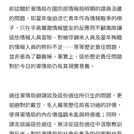
前述關於軍情局在國防部情報局時期的諜員派遣
的問題，如當年強迫流亡青年作為情報戰爭的棋
子、只在乎高層跟情報盟友的反應而不顧風險讓
這些情報人員冒險、對被俘歸來人員及當年殉職
的情報人員的照料不足……等等歷史責任問題，
並非是為了翻舊帳，事實上，這些歷史責任問題
對於今日的軍情局仍有其現實意義。
過往軍情局避諱談及這些過往所衍生的問題，更
迴避對於戴笠、毛人鳳等歷任局長功過的評價，
使得軍情局的內在價值觀未能與時俱進；同時，
諱言談論這些過往，無法從這些過往中汲取教訓
跟反省，對於軍情局的社會形象及如何面對自我