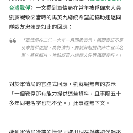
台灣戰俘
〉一文提到軍情局在當年被俘歸來人員
劉蘇蝦致函當時的馬英九總統希望能協助迎返同
隊戰友忠骸是如此的回應：
「軍情局在二○一六年一月回函表示，相關資訊不足
及未提供佐證，為符法制，要劉蘇蝦提供陣亡官兵名
單、墓塚照片、地點或官方認證文件等相關資料。」
對於軍情局的官腔式回應，劉蘇蝦無奈的表示
「一個戰俘那有能力提供這些資料，且事隔五十
多年同袍名字也記不全。」此事遂無下文。
遭到軍情局冷待的情況同樣出現在對待被俘歸來