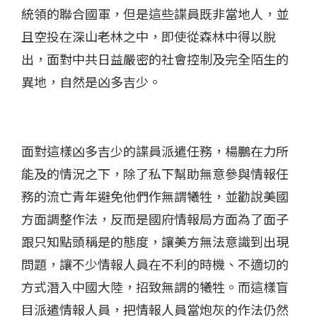
統領的聯合國軍，但是這些諜員既非當地人，並
且空投在深山老林之中，即使從森林中得以脫
出，面對中共日益嚴密的社會控制及完全陌生的
異地，自然是凶多吉少。
面對這樣凶多吉少的諜員派遣任務，楊鵬在力所
能及的情況之下，除了私下幫助無意參與情報任
務的流亡青年避免他們作無謂犧牲，並勸說美國
方面調整作法，反而是國府情報局方面為了面子
跟只知點頭稱是的態度，讓美方無法意識到出現
問題，讓不少情報人員在不利的時機、不適切的
方式潛入中國大陸，招致無謂的犧牲。而這樣盲
目派遣情報人員，把情報人員當炮灰的作法仍然