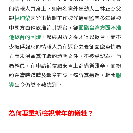
的情報人員身上，如著名黨外運動人士林正杰父
親
林坤榮
因從事情報工作被俘遭到監禁多年後被
中國方面釋放准許其返台，卻
面臨台灣方面不准
他返台的困境
，歷經周折之後才得以返台，而不
少被俘歸來的情報人員在返台之後卻面臨軍情局
方面未保留其任職的證明文件，不被承認為軍情
局幹員，在申請補償跟安置上都備嘗艱辛，而紛
紛在當時媒體及報章雜誌上痛訴其遭遇，相關
報
導
至今仍然不難找到。
為何要重新檢視當年的犧牲？