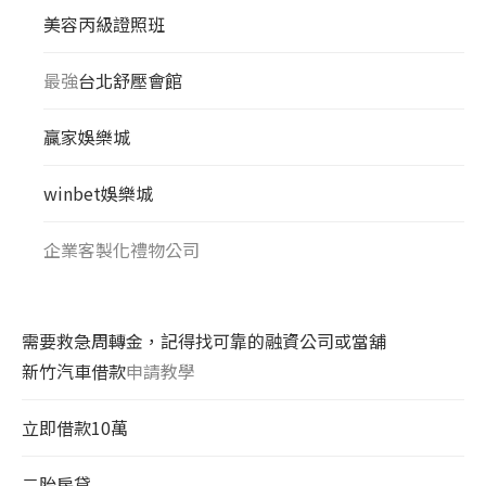
美容丙級證照班
最強
台北舒壓會館
贏家娛樂城
winbet娛樂城
企業客製化禮物公司
需要救急周轉金，記得找可靠的融資公司或當舖
新竹汽車借款
申請教學
立即借款10萬
二胎房貸