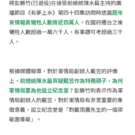
將彭勝竹(已退役)在接受前總統陳水扁主持的廣
播節目《有夢上水》第四十四集
訪問
時透露
歷年
來情報員犧牲人數將近四萬人
，在國府遷台之後
犧牲人數超過一萬六千人，有事蹟可考超過三千
人。
根據媒體
報導
，對於軍情局創辦人戴笠的評價
上，
前總統陳水扁質疑戴笠作為特務頭子，為何
軍情局要為他設立紀念堂？
彭勝竹則表示作為軍
情局創辦人的戴笠，對於軍情局有非常重要的象
徵意義，設立紀念堂是「對戴雨農先生的一個崇
敬跟尊敬」。