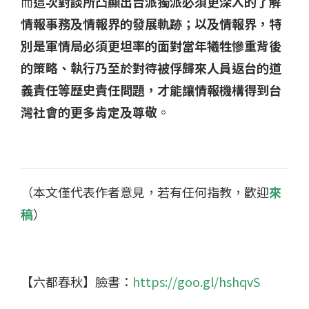
而
這次對談所凸顯出台派獨派必須更深入的了解
情報事務及情報界的發展軌跡；以及情報界，特
別是軍情局必須更坦率的面對當年犧牲慘重背後
的策略、執行乃至於對待被俘歸來人員返台的道
義責任等歷史責任問題，才能讓情報機構得到台
灣社會的更多肯定及尊敬
。
（本文僅代表作者意見，若有任何指教，歡迎
來
稿
）
【六都春秋】臉書：
https://goo.gl/hshqvS