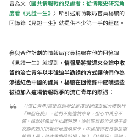
曾為文〈
國共情報戰的見證者：從情報史研究角
度看《見證一生》
〉所引述前情報局官員楊鵬的
回憶錄《見證一生》就提供不少第一手的經歷。
參與合作計劃的情報局官員楊鵬在他的回憶錄
《見證一生》就提到，
情報局將撤退來台途中收
留的流亡青年以半強迫半勸誘的方式讓他們作為
滲透紅色中國的諜員，楊鵬在回憶錄中感嘆這些
被迫加入這場情報戰爭的流亡青年的際遇
：
「(流亡青年)被徵召到聯公處接受訓練派回大陸執行
『神聖任務』。他們不能違抗命令，但心中萬分不
願。這就好像當年抗戰時期，淪陷區無數流浪學子從
家鄉向四川抗戰聖地流浪求學，中途接待者竟都是軍
統局人員，帶往重慶造時場，進入『特警班』受訓，