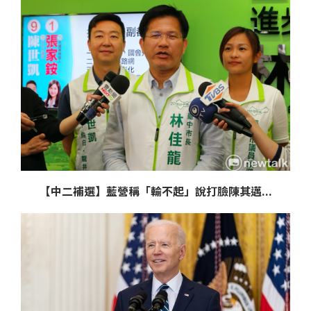
【中二補選】藍營稱「輸不起」說打臉陳其邁...