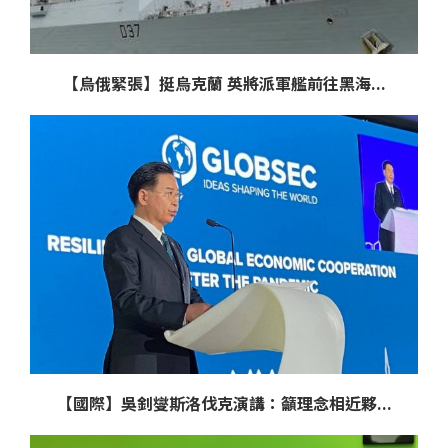
【烏俄緊張】挺烏克蘭 英將派軍艦前往黑海...
【國際】吳釗燮斯洛伐克演講：籲理念相近夥...