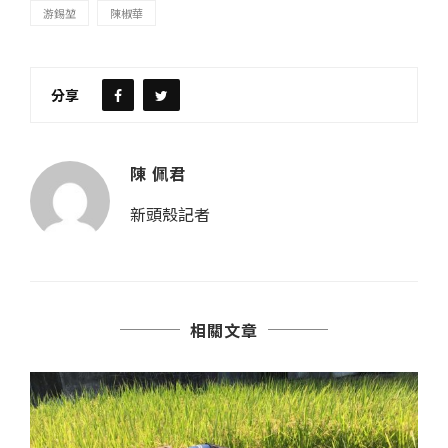
游錫堃
陳椒華
分享
陳 佩君
新頭殼記者
相關文章